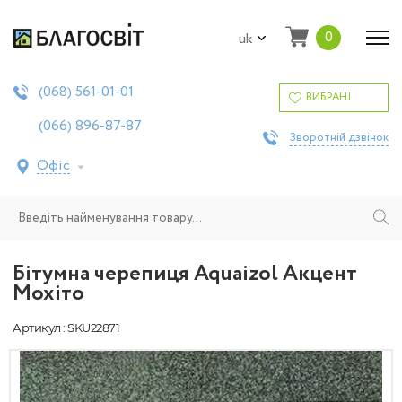
0
uk
561-01-01
(068)
ВИБРАНІ
896-87-87
(066)
Зворотній дзвінок
Офіс
Бітумна черепиця Aquaizol Акцент
Мохіто
Артикул : SKU22871