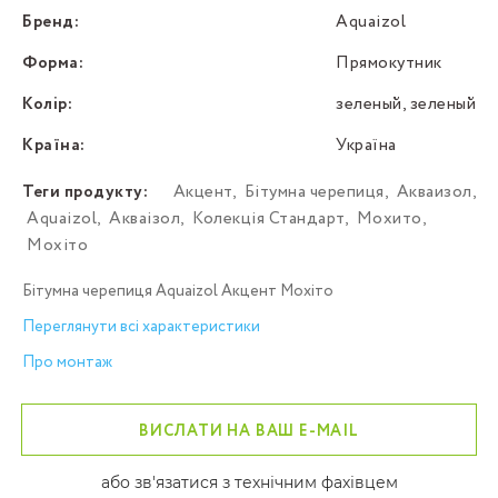
Бренд:
Aquaizol
Форма:
Прямокутник
Колір:
зеленый, зеленый
Країна:
Україна
Теги продукту:
Акцент
,
Бітумна черепиця
,
Акваизол
,
Aquaizol
,
Акваізол
,
Колекція Стандарт
,
Мохито
,
Мохіто
Бітумна черепиця Aquaizol Акцент Мохіто
Переглянути всі характеристики
Про монтаж
ВИСЛАТИ НА ВАШ E-MAIL
або зв'язатися з технічним фахівцем