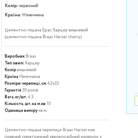
Колір:
червоний
Країна:
Німеччина
Цементно-піщана Брас Харцер вишневий
(цементно-піщана Braas Harzer cherry)
Виробник
Braas
Тип хвилі
Харцер
Колір
вишневий
Країна
Німеччина
Розміри черепиці, см
42х33
Гарантія
30 років
Вага, кг/шт.
4.3
Кількість, шт. на м.кв
10
Одиниця виміру
кв.м
Цементно-піщана черепиця Braas Harzer має
плавний симетричний хвилеподібний малюнок з