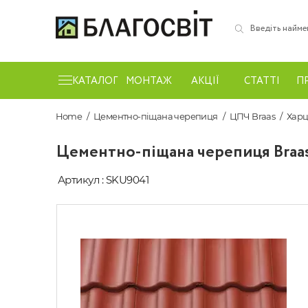
КАТАЛОГ
МОНТАЖ
АКЦІЇ
СТАТТІ
П
Home
Цементно-піщана черепиця
ЦПЧ Braas
Хар
Цементно-піщана черепиця Braa
Артикул : SKU9041