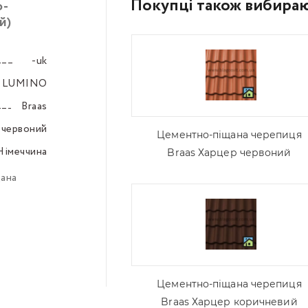
Покупці також вибира
о-
й)
-uk
–––
, LUMINO
–––
Braas
–––
червоний
–––
Цементно-піщана черепиця
Німеччина
–––
Braas Харцер червоний
ана
Цементно-піщана черепиця
Braas Харцер коричневий