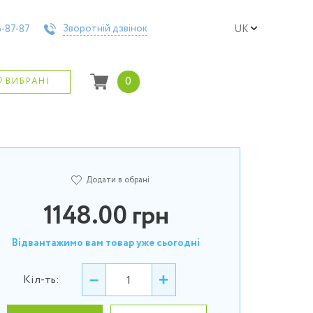
Зворотній дзвінок
-87-87
UK
0
ВИБРАНІ
Додати в обрані
1148.00
грн
Відвантажимо вам товар уже сьогодні
–
+
Кіл-ть: