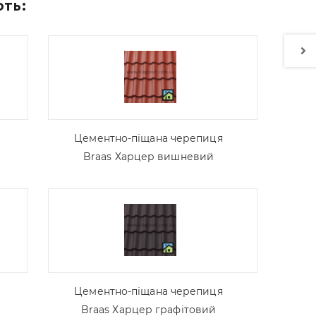
ють:
Цементно-піщана черепиця
Braas Харцер вишневий
Цементно-піщана черепиця
Braas Харцер графітовий