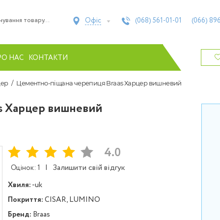
Офіс
(068)
561-01-01
(066)
896
РО НАС
КОНТАКТИ
цер
Цементно-піщана черепиця Braas Харцер вишневий
s Харцер вишневий
4.0
|
Залишити свій відгук
Оцінок: 1
Хвиля:
-uk
Покриття:
CISAR, LUMINO
Бренд:
Braas