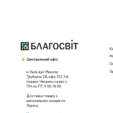
К
М
Центральний офіс:
Оп
Га
м. Київ, вул. Миколи
Трублаїні 2А, офіс 312, 3-й
поверх. Чекаємо на вас з
ПН по ПТ, 9:00-18:00.
Доставка товару з
регіональних складів по
Україні.