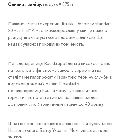
Одиниця виміру:
модуль = 075 м²
Малюнок металочерепиці Ruukki Decorrey Standart
20 мат ПЕМА має низькопрофільну хвилю малого
радіусу, що чергуються з плоским ділянкою. Що
надає сучасної покрівлі витонченість.
Металочерепиця Ruukki зроблена з високоякісних
матеріалів, на фінському заводі з виробництва
сталі та металопрокату. Гарантією терміну служби є
широковідоме ім’я марки. Покрівлі з
металочерепиці Ruukki можуть похвалитися
герметичністю, естетичний зовнішній вигляд і
довговічністю (гарантійний термін до 40 років).
Ціна може змінюватися в залежності від курсу Євро
Національного Банку України. Можливі додаткові
знижки.