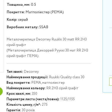
Товщина, мм:
0.5
Покриття:
Матполіестер (PEMA)
Колір:
серый
Виробник металу:
SSAB
Металочерепиця Decorrey Ruukki 30 matt RR 2H3
сірий графіт
(Металочерепиця Декоррей Рууккі 30 мат RR 2H3
сірий графіт ПЕМА).
Тип хвилі:
Decorrey
Найменування продукції:
Ruukki Quality class 30
Вид покриття:
PEMA, матполіестер
Найменування кольору:
RR 2H3 сірий графіт
Крок хвилі, мм:
350
Параметри листа (чиста/повна):
1125/1155
Кількість цинку, г/м²:
275
Гарантія:
30 років