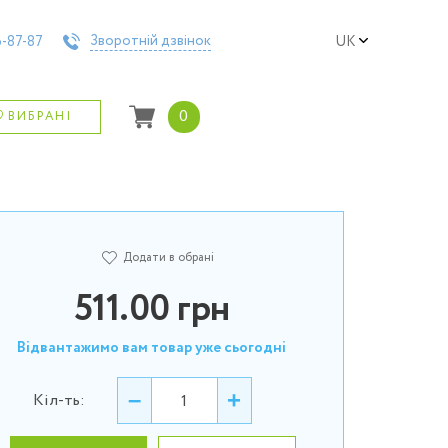
Зворотній дзвінок
-87-87
UK
0
ВИБРАНІ
Додати в обрані
511.00
грн
Відвантажимо вам товар уже сьогодні
–
+
Кіл-ть: