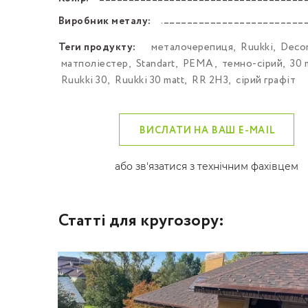
––––––––––––––––––––––––––––––––––––––––––
Виробник металу:
––––––––––––––––––––––––––––––––––––––––––
Теги продукту:
металочерепиця
,
Ruukki
,
Decor
матполіестер
,
Standart
,
PEMA
,
темно-сірий
,
30 
Ruukki 30
,
Ruukki 30 matt
,
RR 2H3
,
сірий графіт
ВИСЛАТИ НА ВАШ E-MAIL
або зв'язатися з технічним фахівцем
Статті для кругозору: