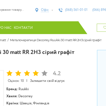
Офіс
(068)
561-01-01
(066)
896
РО НАС
КОНТАКТИ
matt
Металочерепиця Decorrey Ruukki 30 matt RR 2H3 сірий графіт
30 matt RR 2H3 сірий графіт
4.2
|
Залишити свій відгук
Оцінок: 10
Бренд:
Ruukki
Хвиля:
Decorrey
Країна:
Швеція, Фінляндія