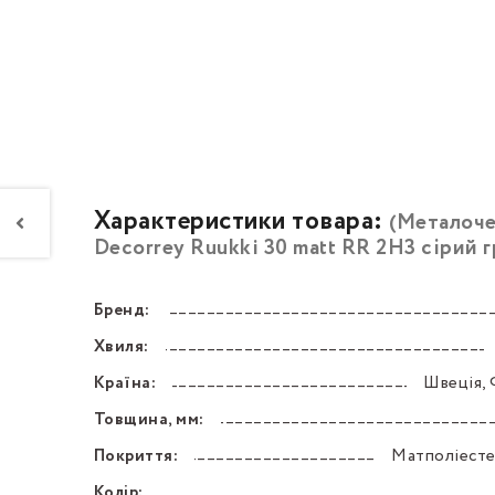
Характеристики товара:
(Металоч
Decorrey Ruukki 30 matt RR 2H3 сірий г
Бренд:
––––––––––––––––––––––––––––––––––––––––––
Хвиля:
––––––––––––––––––––––––––––––––––––––––––
Країна:
Швеція, 
––––––––––––––––––––––––––––––––––––––––––
Товщина, мм:
––––––––––––––––––––––––––––––––––––––––––
Покриття:
Матполіест
––––––––––––––––––––––––––––––––––––––––––
Колір: