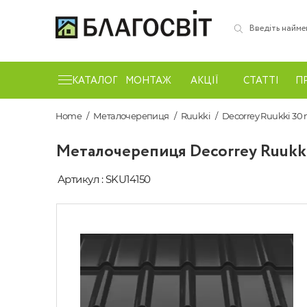
КАТАЛОГ
МОНТАЖ
АКЦІЇ
СТАТТІ
П
Home
Металочерепиця
Ruukki
Decorrey Ruukki 30 
Металочерепиця Decorrey Ruukki 
Артикул : SKU14150