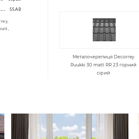
–––
SSAB
–––
rey
,
matt
,
Металочерепиця Decorrey
Ruukki 30 matt RR 23 горний
сірий