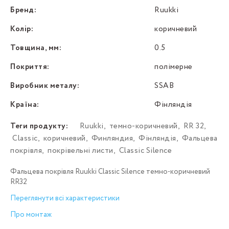
Бренд:
Ruukki
Колір:
коричневий
Товщина, мм:
0.5
Покриття:
полімерне
Виробник металу:
SSAB
Країна:
Фінляндія
Теги продукту:
Ruukki
,
темно-коричневий
,
RR 32
,
Classic
,
коричневий
,
Финляндия
,
Фінляндія
,
Фальцева
покрівля
,
покрівельні листи
,
Classic Silence
Фальцева покрівля Ruukki Classic Silence темно-коричневий
RR32
Переглянути всі характеристики
Про монтаж