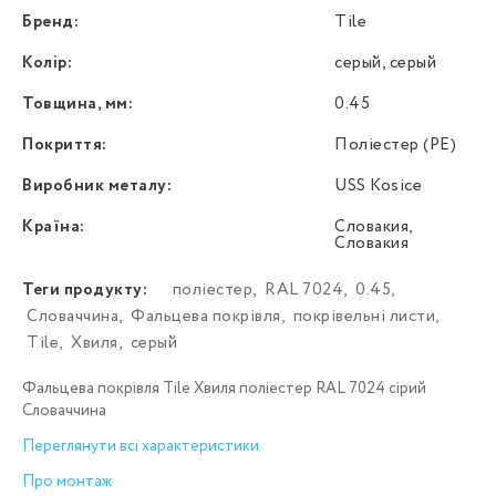
Бренд:
Tile
Колір:
серый, серый
Товщина, мм:
0.45
Покриття:
Поліестер (PE)
Виробник металу:
USS Kosice
Країна:
Словакия,
Словакия
Теги продукту:
поліестер
,
RAL 7024
,
0.45
,
Словаччина
,
Фальцева покрівля
,
покрівельні листи
,
Tile
,
Хвиля
,
серый
Фальцева покрівля Tile Хвиля поліестер RAL 7024 сірий
Словаччина
Переглянути всі характеристики
Про монтаж