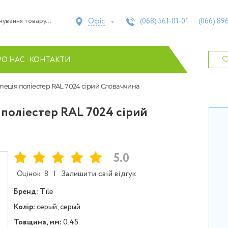
Офіс
(068)
561-01-01
(066)
896
РО НАС
КОНТАКТИ
апеція поліестер RAL 7024 сірий Словаччина
 поліестер RAL 7024 сірий
5.0
|
Залишити свій відгук
Оцінок: 8
Бренд:
Tile
Колір:
серый, серый
Товщина, мм:
0.45