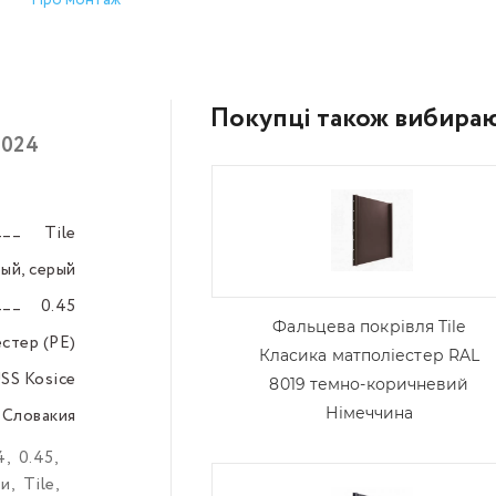
Про монтаж
Покупці також вибира
7024
Tile
–––
ый, серый
–––
0.45
–––
Фальцева покрівля Tile
стер (PE)
–––
Класика матполіестер RAL
SS Kosice
–––
8019 темно-коричневий
Німеччина
 Словакия
–––
4
,
0.45
,
ти
,
Tile
,