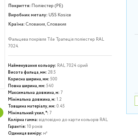
Покриття:
Поліестер (PE)
Виробник металу:
USS Kosice
Країна:
Словакия, Словакия
Фальцева покрівля Tile Трапеція поліестер RAL
7024.
Найменування кольору:
RAL 7024 сірий
Висота фальца, мм:
28.5
Корисна ширина, мм:
500
Повна ширина, мм:
540
Максимальна довжина, м:
7
Мінімальна довжина, м:
1.2
Товщина матеріалу, мм:
0.45
Мінімальний ухил, °:
7
Колірна гамма:
відповідно до карти кольорів RAL
Гарантія:
10 років
Одиниця виміру:
м²