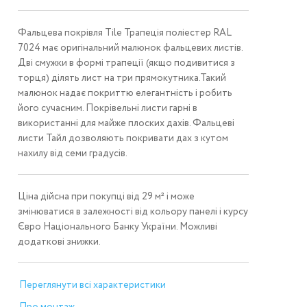
Фальцева покрівля Tile Трапеція поліестер RAL
7024 має оригінальний малюнок фальцевих листів.
Дві смужки в формі трапеції (якщо подивитися з
торця) ділять лист на три прямокутника.Такий
малюнок надає покриттю елегантність і робить
його сучасним. Покрівельні листи гарні в
використанні для майже плоских дахів. Фальцеві
листи Тайл дозволяють покривати дах з кутом
нахилу від семи градусів.
Ціна дійсна при покупці від 29 м² і може
змінюватися в залежності від кольору панелі і курсу
Євро Національного Банку України. Можливі
додаткові знижки.
Переглянути всі характеристики