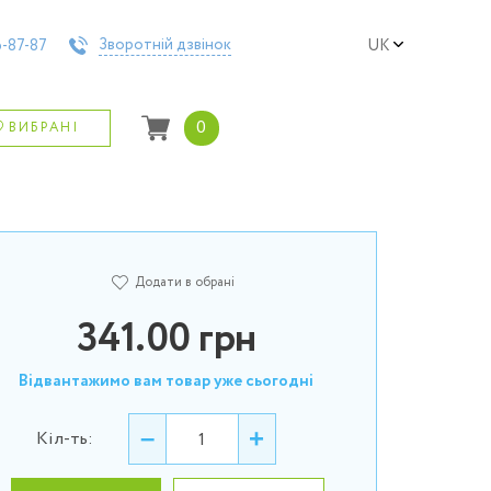
Зворотній дзвінок
-87-87
UK
0
ВИБРАНІ
Додати в обрані
341.00
грн
Відвантажимо вам товар уже сьогодні
–
+
Кіл-ть: