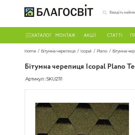
КАТАЛОГ
МОНТАЖ
АКЦІЇ
СТАТТІ
П
Home
Бітумна черепиця
Icopal
Plano
Бітумна чер
Бітумна черепиця Icopal Plano Te
Артикул : SKU2111