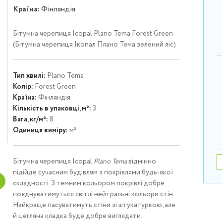
Країна:
Фінляндія
Бітумна черепиця Icopal Plano Tema Forest Green
(Бітумна черепиця Ікопал Плано Тема зелений ліс)
Тип хвилі:
Plano Tema
Колір:
Forest Green
Країна:
Фінляндія
Кількість в упаковці, м²:
3
Вага, кг/м²:
8
Одиниця виміру:
м²
Бітумна черепиця Icopal
Plano Tema
відмінно
підійде сучасним будівлям з покрівлями будь-якої
складності. З темним кольором покрівлі добре
поєднуватимуться світлі нейтральні кольори стін.
Найкраще пасуватимуть стіни зі штукатуркою, але
й цегляна кладка буде добре виглядати.