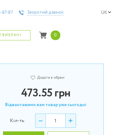
Зворотній дзвінок
-87-87
UK
0
ВИБРАНІ
Додати в обрані
473.55
грн
Відвантажимо вам товар уже сьогодні
–
+
Кіл-ть: