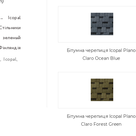
n)
Icopal
–––
Стільники
–––
зеленый
–––
Фінляндія
–––
Бітумна черепиця Icopal Plano
Claro Ocean Blue
,
Icopal
,
Бітумна черепиця Icopal Plano
Claro Forest Green