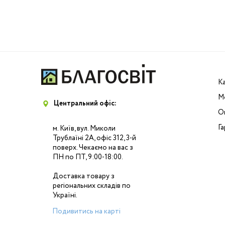
К
М
Центральний офіс:
Оп
Га
м. Київ, вул. Миколи
Трублаїні 2А, офіс 312, 3-й
поверх. Чекаємо на вас з
ПН по ПТ, 9:00-18:00.
Доставка товару з
регіональних складів по
Україні.
Подивитись на карті