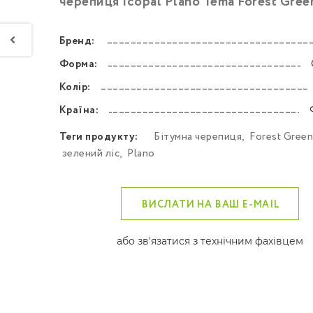
черепиця Icopal Plano Tema Forest Gree
Бренд:
––––––––––––––––––––––––––––––––––––––––––
Форма:
––––––––––––––––––––––––––––––––––––––––––
Колір:
––––––––––––––––––––––––––––––––––––––––––
Країна:
––––––––––––––––––––––––––––––––––––––––––
Теги продукту:
Бітумна черепиця
,
Forest Green
зелений ліс
,
Plano
ВИСЛАТИ НА ВАШ E-MAIL
або зв'язатися з технічним фахівцем