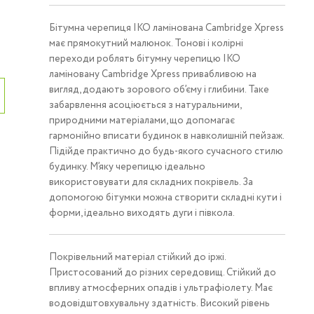
Бітумна черепиця IKO ламінована Cambridge Xpress
має прямокутний малюнок. Тонові і колірні
переходи роблять бітумну черепицю IKO
ламіновану Cambridge Xpress привабливою на
вигляд, додають зорового об’єму і глибини. Таке
забарвлення асоціюється з натуральними,
природними матеріалами, що допомагає
гармонійно вписати будинок в навколишній пейзаж.
Підійде практично до будь-якого сучасного стилю
будинку. М’яку черепицю ідеально
використовувати для складних покрівель. За
допомогою бітумки можна створити складні кути і
форми, ідеально виходять дуги і півкола.
Покрівельний матеріал стійкий до іржі.
Пристосований до різних середовищ. Стійкий до
впливу атмосферних опадів і ультрафіолету. Має
водовідштовхувальну здатність. Високий рівень