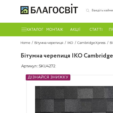
КАТАЛОГ
МОНТАЖ
АКЦІЇ
СТАТТІ
П
Home
Бітумна черепиця
IKO
Cambridge Xpress
Бі
Бітумна черепиця IKO Cambridge 
Артикул : SKU4272
ДІЗНАЙСЯ ЗНИЖКУ