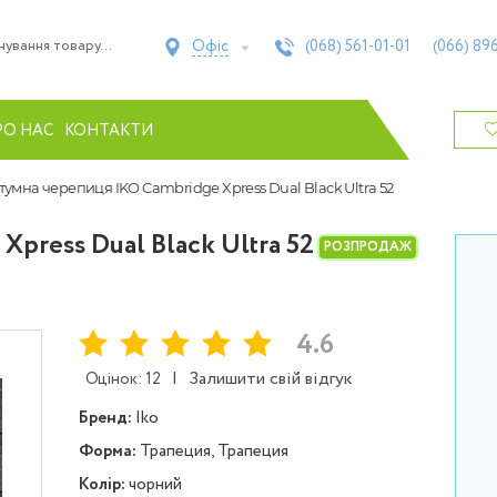
Офіс
(068)
561-01-01
(066)
896
РО НАС
КОНТАКТИ
тумна черепиця IKO Cambridge Xpress Dual Black Ultra 52
Xpress Dual Black Ultra 52
РОЗПРОДАЖ
4.6
|
Залишити свій відгук
Оцінок: 12
Бренд:
Iko
Форма:
Трапеция, Трапеция
Колір:
чорний