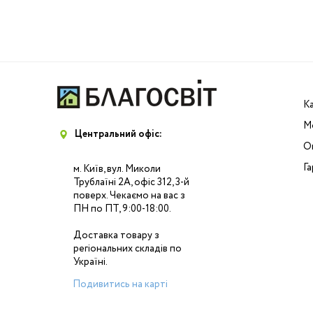
К
М
Центральний офіс:
Оп
Га
м. Київ, вул. Миколи
Трублаїні 2А, офіс 312, 3-й
поверх. Чекаємо на вас з
ПН по ПТ, 9:00-18:00.
Доставка товару з
регіональних складів по
Україні.
Подивитись на карті