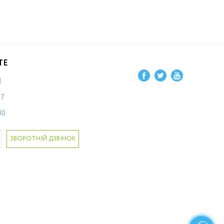
ТЕ
1
87
80