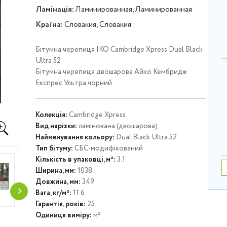
Ламінація:
Ламинированная, Ламинированная
Країна:
Словакия, Словакия
Бітумна черепиця IKO Cambridge Xpress Dual Black
Ultra 52
Бітумна черепиця двошарова Айко Кембридж
Експрес Ультра чорний.
Колекція:
Cambridge Xpress
Вид нарізки:
ламінована (двошарова)
Найменування кольору:
Dual Black Ultra 52
Тип бітуму:
СБС-модифікований
Кількість в упаковці, м²:
3.1
Ширина, мм:
1038
Довжина, мм:
349
Вага, кг/м²:
11.6
Гарантія, років:
25
Одиниця виміру:
м²