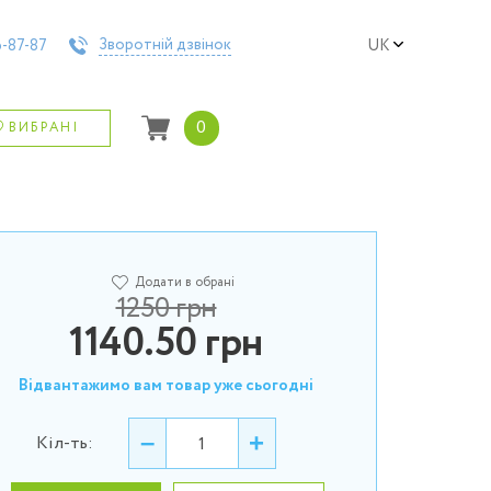
Зворотній дзвінок
-87-87
UK
0
ВИБРАНІ
Додати в обрані
1250 грн
1140.50
грн
Відвантажимо вам товар уже сьогодні
–
+
Кіл-ть: