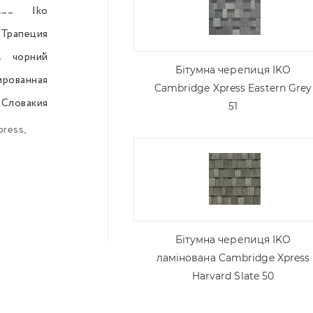
Iko
–––
 Трапеция
–––
чорний
–––
Бітумна черепиця IKO
ированная
–––
Cambridge Xpress Eastern Grey
 Словакия
–––
51
press
,
Бітумна черепиця IKO
ламінована Cambridge Xpress
Harvard Slate 50