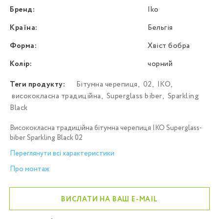
Бренд:
Iko
Країна:
Бельгія
Форма:
Хвіст бобра
Колір:
чорний
Теги продукту:
Бітумна черепиця
,
02
,
IKO
,
висококласна традиційна
,
Superglass biber
,
Sparkling
Black
Висококласна традиційна бітумна черепиця IKO Superglass-
biber Sparkling Black 02
Переглянути всі характеристики
Про монтаж
ВИСЛАТИ НА ВАШ E-MAIL