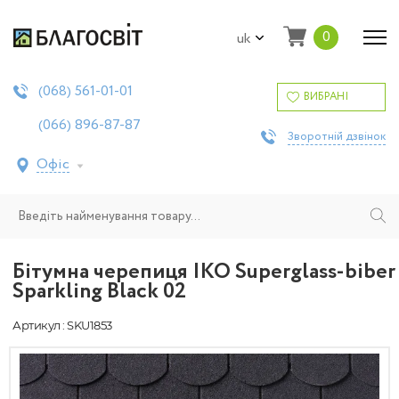
0
uk
561-01-01
(068)
ВИБРАНІ
896-87-87
(066)
Зворотній дзвінок
Офіс
Бітумна черепиця IKO Superglass-biber
Sparkling Black 02
Артикул : SKU1853