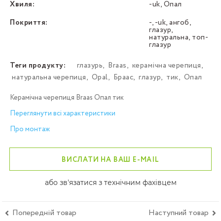
Хвиля:
-uk, Опал
Покриття:
-, -uk, ангоб,
глазур,
натуральна, топ-
глазур
Теги продукту:
глазурь
,
Braas
,
керамічна черепиця
,
натуральна черепиця
,
Opal
,
Браас
,
глазур
,
тик
,
Опал
Керамічна черепиця Braas Опал тик
Переглянути всі характеристики
Про монтаж
ВИСЛАТИ НА ВАШ E-MAIL
або зв'язатися з технічним фахівцем
Попередній товар
Наступний товар