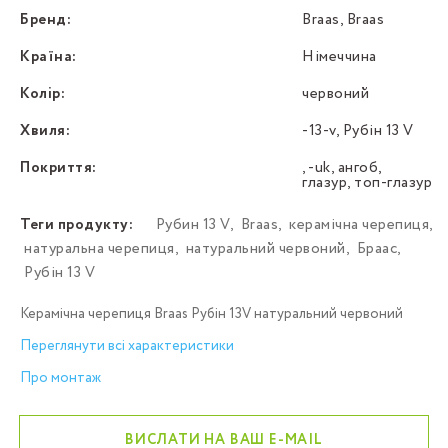
Бренд:
Braas, Braas
Країна:
Німеччина
Колір:
червоний
Хвиля:
-13-v, Рубін 13 V
Покриття:
, -uk, ангоб,
глазур, топ-глазур
Теги продукту:
Рубин 13 V
,
Braas
,
керамічна черепиця
,
натуральна черепиця
,
натуральний червоний
,
Браас
,
Рубін 13 V
Керамічна черепиця Braas Рубін 13V натуральний червоний
Переглянути всі характеристики
Про монтаж
ВИСЛАТИ НА ВАШ E-MAIL