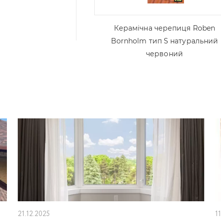
Керамічна черепиця Roben
Bornholm тип S натуральний
червоний
21.12.2025
1