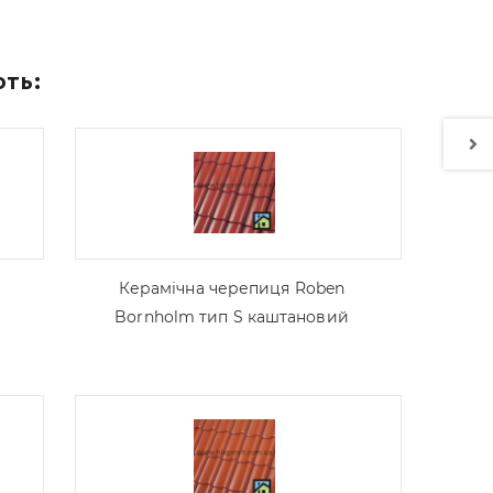
ють:
Керамічна черепиця Roben
Bornholm тип S каштановий