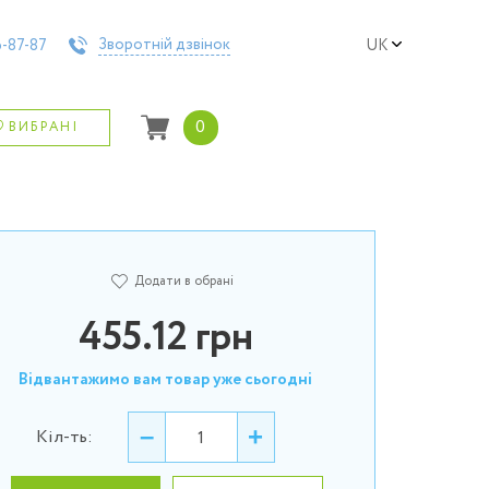
Зворотній дзвінок
-87-87
UK
0
ВИБРАНІ
Додати в обрані
455.12
грн
Відвантажимо вам товар уже сьогодні
–
+
Кіл-ть: