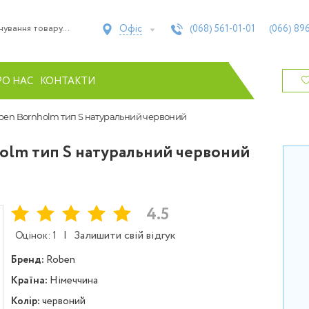
Офіс
(068)
561-01-01
(066)
896
РО НАС
КОНТАКТИ
ben Bornholm тип S натуральний червоний
olm тип S натуральний червоний
4.5
|
Залишити свій відгук
Оцінок: 1
Бренд:
Roben
Країна:
Німеччина
Колір:
червоний