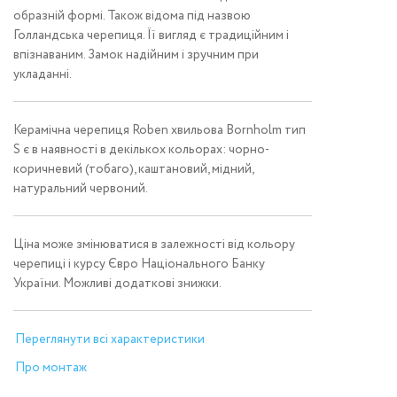
образній формі. Також відома під назвою
Голландська черепиця. Її вигляд є традиційним і
впізнаваним. Замок надійним і зручним при
укладанні.
Керамічна черепиця Roben хвильова Bornholm тип
S є в наявності в декількох кольорах: чорно-
коричневий (тобаго), каштановий, мідний,
натуральний червоний.
Ціна може змінюватися в залежності від кольору
черепиці і курсу Євро Національного Банку
України. Можливі додаткові знижки.
Переглянути всі характеристики
Про монтаж