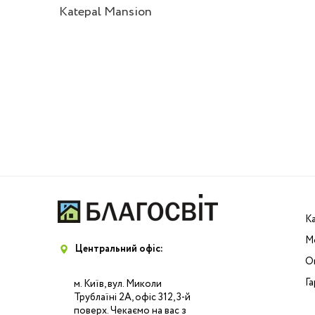
Velux
Katepal Mansion
К
М
Центральний офіс:
Оп
Га
м. Київ, вул. Миколи
Трублаїні 2А, офіс 312, 3-й
поверх. Чекаємо на вас з