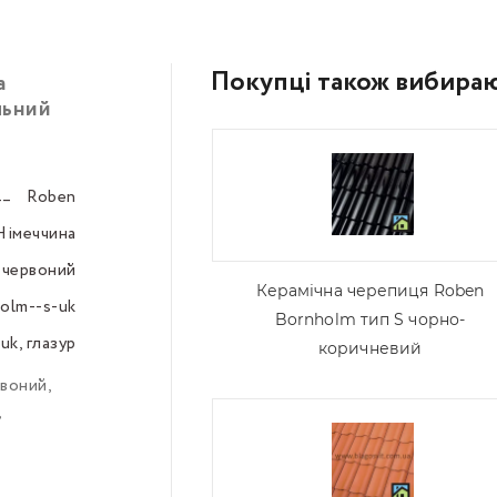
Покупці також вибира
а
льний
Roben
–––
Німеччина
–––
червоний
–––
Керамічна черепиця Roben
olm--s-uk
–––
Bornholm тип S чорно-
 -uk, глазур
–––
коричневий
рвоний
,
,