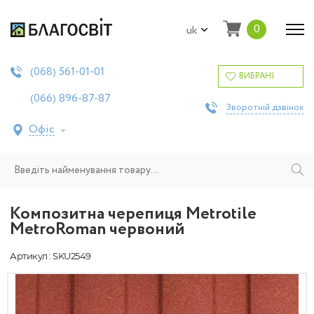
0
uk
561-01-01
(068)
ВИБРАНІ
896-87-87
(066)
Зворотній дзвінок
Офіс
Композитна черепиця Metrotile
MetroRoman червоний
Артикул : SKU2549