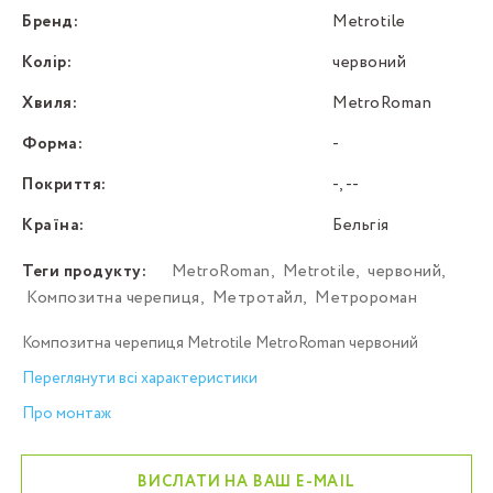
Бренд:
Metrotile
Колір:
червоний
Хвиля:
MetroRoman
Форма:
-
Покриття:
-, --
Країна:
Бельгія
Теги продукту:
MetroRoman
,
Metrotile
,
червоний
,
Композитна черепиця
,
Метротайл
,
Метророман
Композитна черепиця Metrotile MetroRoman червоний
Переглянути всі характеристики
Про монтаж
ВИСЛАТИ НА ВАШ E-MAIL