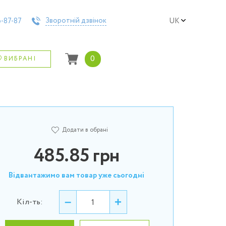
Зворотній дзвінок
-87-87
UK
0
ВИБРАНІ
Додати в обрані
485.85
грн
Відвантажимо вам товар уже сьогодні
–
+
Кіл-ть: