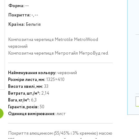
Форма:
--
Покриття:
-, --
Країна:
Бельгія
Композитна черепиця Metrotile MetroWood
червоний
Композитна черепиця Метротайл МетроВуд red.
Найменування кольору:
червоний
Розміри листа, мм:
1325×410
Висота хвилі, мм:
33
Витрата, шт./м²:
2,14
Вага, кг/м²:
6,3
Гарантія, років:
50
Одиниця вимірювання:
лист
Покриття алюцинком (55/45% і 3% кремнію) масою