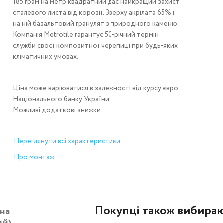
185 грам на метр квадратний дає найкращий захист
сталевого листа від корозії. Зверху акрілата 65% і
на ній базальтовий гранулят з природного каменю.
Компанія Metrotile гарантує 50-річний термін
служби своєї композитної черепиці при будь-яких
кліматичних умовах.
Ціна може варіюватися в залежності від курсу євро
Національного банку України.
Можливі додаткові знижки.
Переглянути всі характеристики
Про монтаж
Покупці також вибира
на