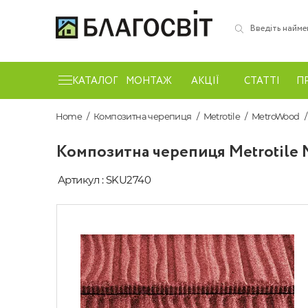
КАТАЛОГ
МОНТАЖ
АКЦІЇ
СТАТТІ
П
Home
Композитна черепиця
Metrotile
MetroWood
Композитна черепиця Metrotile
Артикул : SKU2740