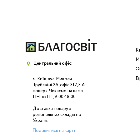
К
М
Центральний офіс:
Оп
Га
м. Київ, вул. Миколи
Трублаїні 2А, офіс 312, 3-й
поверх. Чекаємо на вас з
ПН по ПТ, 9:00-18:00.
Доставка товару з
регіональних складів по
Україні.
Подивитись на карті