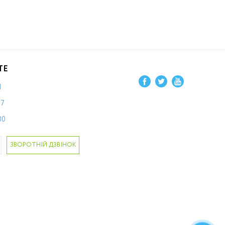
ТЕ
1
87
80