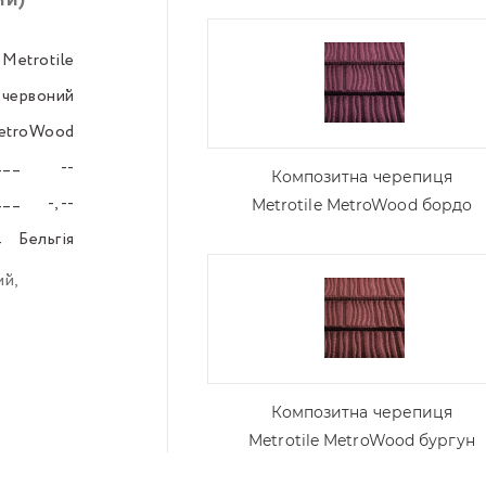
ий)
Metrotile
–––
червоний
–––
etroWood
–––
--
–––
Композитна черепиця
-, --
–––
Metrotile MetroWood бордо
Бельгія
–––
ий
,
Композитна черепиця
Metrotile MetroWood бургун