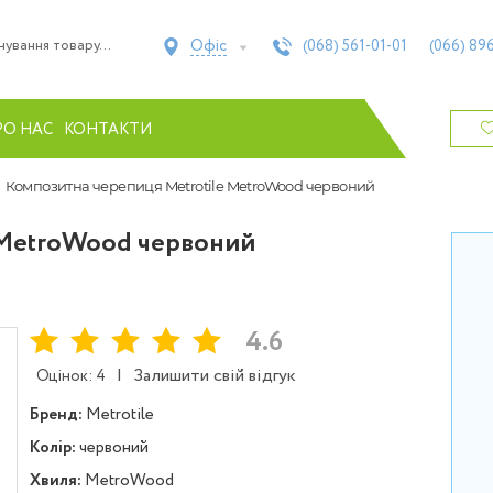
Офіс
(068)
561-01-01
(066)
896
РО НАС
КОНТАКТИ
Композитна черепиця Metrotile MetroWood червоний
 MetroWood червоний
4.6
|
Залишити свій відгук
Оцінок: 4
Бренд:
Metrotile
Колір:
червоний
Хвиля:
MetroWood