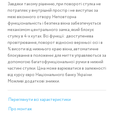
Завдяки такому рішенню, при повороті стулка не
потрапляє у внутрішній простір і не виступає за
межі віконного отвору. Неповторна
функціональність і безпека вікна забезпечується
механізмом центрального замка, який блокує
стулку в 4-х кутах. Всі функції: двоступенева
провітрювання, поворот відносно верхньої осі і в
¾ висоти від нижнього краю вікна, автоматичне
блокування в положенні для миття управляються за
допомогою багатофункціональної ручки в нижній
частині стулки. Ціна може варіюватися в залежності
від курсу євро Національного банку України.
Можливі додаткові знижки.
Переглянути всі характеристики
Про монтаж