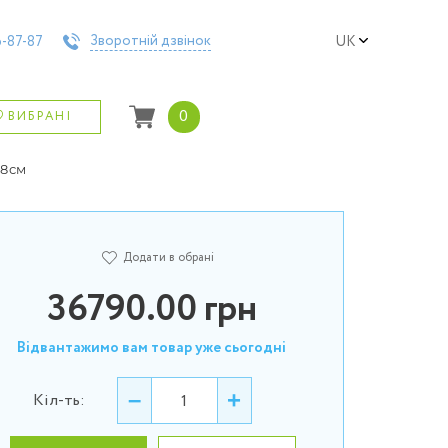
Зворотній дзвінок
-87-87
UK
0
ВИБРАНІ
8 см
Додати в обрані
36790.00
грн
Відвантажимо вам товар уже сьогодні
–
+
Кіл-ть: