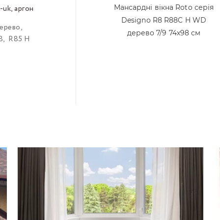
Мансардні вікна Roto серія
-uk, аргон
–––
Designo R8 R88C H WD
ерево
,
дерево 7/9 74х98 см
8
,
R85 H