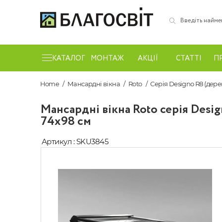
КАТАЛОГ
МОНТАЖ
АКЦІЇ
СТАТТІ
П
Home
Мансардні вікна
Roto
Серія Designo R8 (дере
Мансардні вікна Roto серія Desi
74х98 см
Артикул : SKU3845