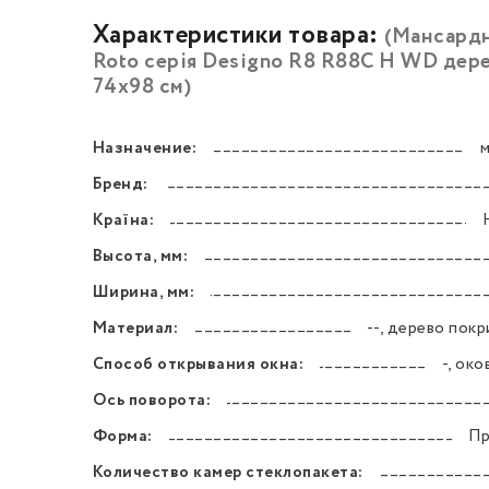
Характеристики товара:
(Мансардн
Roto серія Designo R8 R88C H WD дере
74х98 см)
Назначение:
––––––––––––––––––––––––––––––––––––––––––
Бренд:
––––––––––––––––––––––––––––––––––––––––––
Країна:
––––––––––––––––––––––––––––––––––––––––––
Высота, мм:
––––––––––––––––––––––––––––––––––––––––––
Ширина, мм:
––––––––––––––––––––––––––––––––––––––––––
Материал:
--, дерево пок
––––––––––––––––––––––––––––––––––––––––––
Способ открывания окна:
-, око
––––––––––––––––––––––––––––––––––––––––––
Ось поворота:
––––––––––––––––––––––––––––––––––––––––––
Форма:
Пр
––––––––––––––––––––––––––––––––––––––––––
Количество камер стеклопакета:
––––––––––––––––––––––––––––––––––––––––––