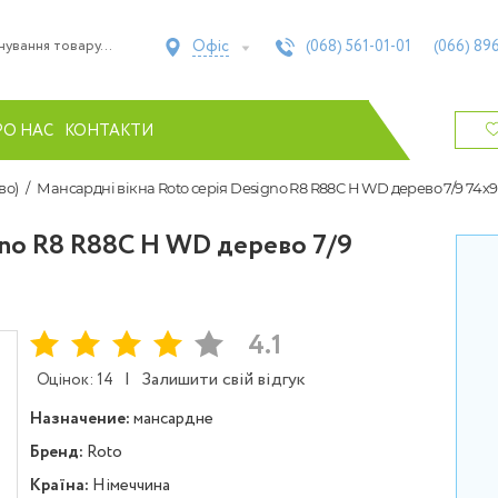
Офіс
(068)
561-01-01
(066)
896
РО НАС
КОНТАКТИ
во)
Мансардні вікна Roto серія Designo R8 R88C H WD дерево 7/9 74х9
gno R8 R88C H WD дерево 7/9
4.1
|
Залишити свій відгук
Оцінок: 14
Назначение:
мансардне
Бренд:
Roto
Країна:
Німеччина