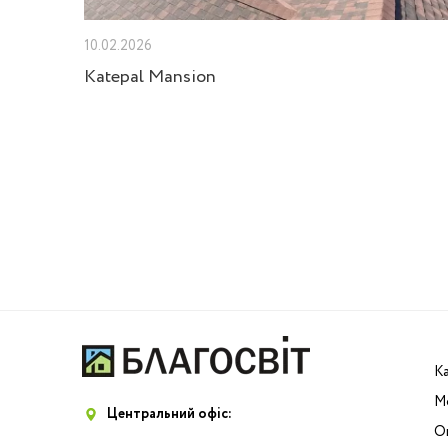
10.02.2026
Velux
Katepal Mansion
К
М
Центральний офіс:
Оп