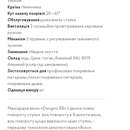
тиском
Країна
Німеччина
Кут нахилу покрівлі
20 – 65°
Обслуговування
ручка внизу стулки
Вентиляція
2-позиційне провітрювання, кероване
ручкою
Механізм
2 пружини з регулюванням гальмівного
зусилля
Замикання
обвідне окуття
Оклад
мідь, Цинк-титан, Алюміній RAL 8019
Алюміній (колір під замовлення)
Застосовується для
профільовані покрівельні
матеріали, плоскі покрівельні матеріали,
покрівельна дрань
Одиниця виміру
шт.
Мансардне вікно «Designo R8» з двома осями
повороту стулки: вісь повороту в ¾ висоти вікна,
вісь повороту щодо верхнього краю стулки, –
передова технологія запатентована «Roto».