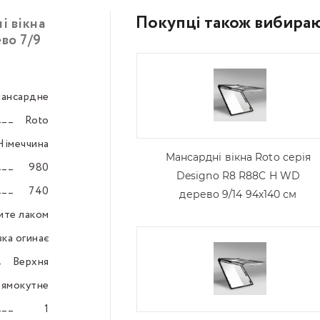
Покупці також вибира
і вікна
во 7/9
мансардне
–––
Roto
–––
Німеччина
–––
Мансардні вікна Roto серія
980
–––
Designo R8 R88C H WD
740
–––
дерево 9/14 94х140 см
рите лаком
–––
вка огинає
–––
Верхня
–––
ямокутне
–––
1
–––