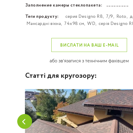
Заполнение камеры стеклопакета:
––––––––––––––––––––––––––––––––––––––––––
Теги продукту:
серия Designo R8
,
7/9
,
Roto
,
д
Мансардні вікна
,
74х98 см
,
WD
,
серія Designo R
ВИСЛАТИ НА ВАШ E-MAIL
або зв'язатися з технічним фахівцем
Статті для кругозору: