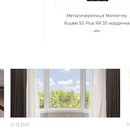
Металочерепиця Моntеrrey
Ruukki 50 Plus RR 33 нордична
ніч
21.12.2025
1