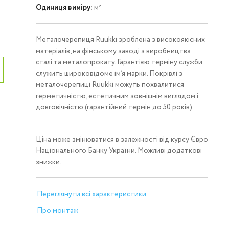
Одиниця виміру:
м²
Металочерепиця Ruukki зроблена з високоякісних
матеріалів, на фінському заводі з виробництва
сталі та металопрокату. Гарантією терміну служби
служить широковідоме ім’я марки. Покрівлі з
металочерепиці Ruukki можуть похвалитися
герметичністю, естетичним зовнішнім виглядом і
довговічністю (гарантійний термін до 50 років).
Ціна може змінюватися в залежності від курсу Євро
Національного Банку України. Можливі додаткові
знижки.
Переглянути всі характеристики
Про монтаж