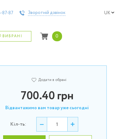
Зворотній дзвінок
-87-87
UK
0
ВИБРАНІ
Додати в обрані
700.40
грн
Відвантажимо вам товар уже сьогодні
–
+
Кіл-ть: