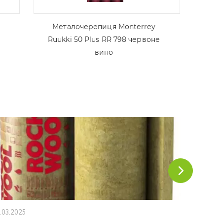
Металочерепиця Моntеrrey
Ruukki 50 Plus RR 798 червоне
вино
1.03.2025
18.02.202