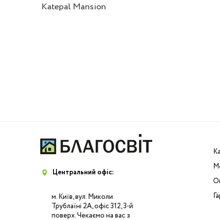
Velux
Katepal Mansion
К
М
Центральний офіс:
Оп
Га
м. Київ, вул. Миколи
Трублаїні 2А, офіс 312, 3-й
поверх. Чекаємо на вас з