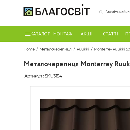
КАТАЛОГ
МОНТАЖ
АКЦІЇ
СТАТТІ
П
Home
Металочерепиця
Ruukki
Monterrey Ruukki 50
Металочерепиця Моntеrrey Ruukki
Артикул : SKU3154