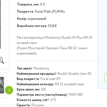
Товщина, мм:
0.5
Покриття:
Pural Matt (PUMA)
Колір:
коричневий
Виробник металу:
SSAB
Металочерепиця Моntеrrey Ruukki 50 Plus RR 32
лісовий горіх
(Рууккі Монтерей Преміум Пума RR 32 темно-
коричневий).
Тип хвилі:
Моntеrrey
Найменування продукції:
Ruukki Quality class 50
Вид покриття:
Pural matt BT
Найменування кольору:
RR 32 лісовий горіх
Крок хвилі, мм:
350
Параметри листа (чиста/повна):
1100/1180
Кількість цинку, г/м²:
275
Гарантія:
50 років