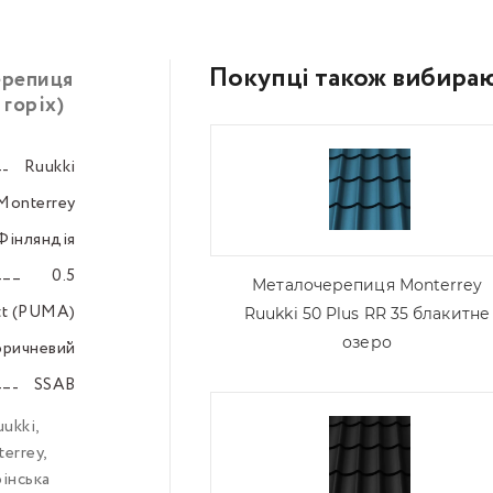
Покупці також вибира
ерепиця
 горіх)
Ruukki
–––
Monterrey
–––
Фінляндія
–––
0.5
–––
Металочерепиця Моntеrrey
tt (PUMA)
–––
Ruukki 50 Plus RR 35 блакитне
озеро
оричневий
–––
SSAB
–––
uukki
,
errey
,
інська