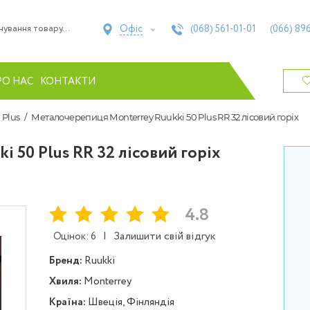
Офіс
(068)
561-01-01
(066)
896
РО НАС
КОНТАКТИ
 Plus
Металочерепиця Моntеrrey Ruukki 50 Plus RR 32 лісовий горіх
 50 Plus RR 32 лісовий горіх
4.8
|
Залишити свій відгук
Оцінок: 6
Бренд:
Ruukki
Хвиля:
Monterrey
Країна:
Швеція, Фінляндія