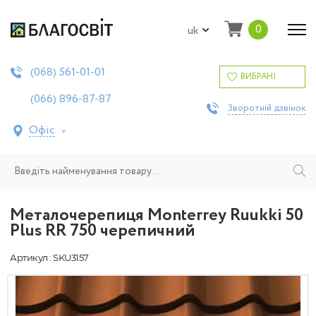
0
uk
561-01-01
(068)
ВИБРАНІ
896-87-87
(066)
Зворотній дзвінок
Офіс
Металочерепиця Моntеrrey Ruukki 50
Plus RR 750 черепичний
Артикул : SKU3157