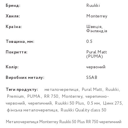
Бренд:
Ruukki
Хвиля:
Monterrey
Країна:
Швеція,
Фінляндія
Товщина, мм:
0.5
Покриття:
Pural Matt
(PUMA)
Колір:
червоний
Виробник металу:
SSAB
Теги продукту:
металочерепиця
,
Pural Matt
,
Ruukki
,
Premium
,
PUMA
,
RR 750
,
Monterrey
,
черепично-
червоний
,
черепичний
,
Ruukki 50 Plus
,
0.5 мм
,
Цинк 275
,
фінська металочерепиця
,
Ruukki Quality class 50
Металочерепиця Моntеrrey Ruukki 50 Plus RR 750 черепичний