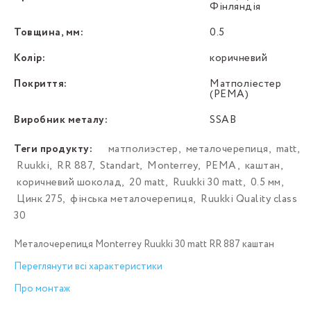
Фінляндія
Товщина, мм:
0.5
Колір:
коричневий
Покриття:
Матполіестер
(PEMA)
Виробник металу:
SSAB
Теги продукту:
матполиэстер
,
металочерепиця
,
matt
,
Ruukki
,
RR 887
,
Standart
,
Monterrey
,
PEMA
,
каштан
,
коричневий шоколад
,
20 matt
,
Ruukki 30 matt
,
0.5 мм
,
Цинк 275
,
фінська металочерепиця
,
Ruukki Quality class
30
Металочерепиця Моntеrrey Ruukki 30 matt RR 887 каштан
Переглянути всі характеристики
Про монтаж