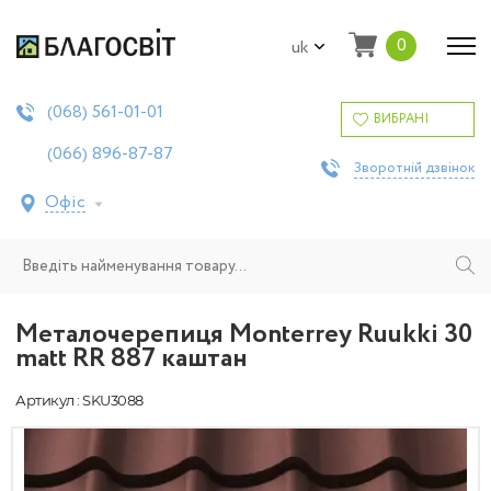
0
uk
561-01-01
(068)
ВИБРАНІ
896-87-87
(066)
Зворотній дзвінок
Офіс
Металочерепиця Моntеrrey Ruukki 30
matt RR 887 каштан
Артикул : SKU3088