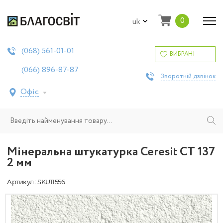
0
uk
561-01-01
(068)
ВИБРАНІ
896-87-87
(066)
Зворотній дзвінок
Офіс
Мінеральна штукатурка Ceresit СТ 137
2 мм
Артикул : SKU11556