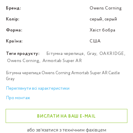
Бренд:
Owens Corning
Колір:
серый, серый
Форма:
Хвіст бобра
Країна:
США
Теги продукту:
Бітумна черепиця
,
Gray
,
OAKRIDGE
,
Owens Corning
,
Armortab Super AR
Бітумна черепиця Owens Corning Armortab Super AR Castle
Gray
Переглянути всі характеристики
Про монтаж
ВИСЛАТИ НА ВАШ E-MAIL
або зв'язатися з технічним фахівцем