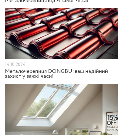
Металочерепиця від ArcelorMittal
14.10.2024
Металочерепиця DONGBU: ваш надійний
захист у важкі часи!