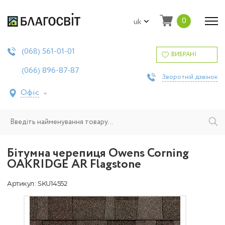
0
uk
561-01-01
(068)
ВИБРАНІ
896-87-87
(066)
Зворотній дзвінок
Офіс
Бітумна черепиця Owens Corning
OAKRIDGE AR Flagstone
Артикул : SKU14552