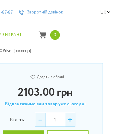
Зворотній дзвінок
-87-87
UK
0
ВИБРАНІ
 Silver (сильвер)
Додати в обрані
2103.00
грн
Відвантажимо вам товар уже сьогодні
–
+
Кіл-ть: