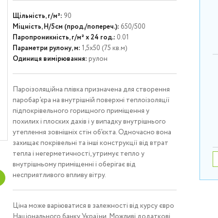
Щільність, г/м²:
90
Міцність, Н/5см (прод./попереч.):
650/500
Паропроникність, г/м² х 24 год.:
0.01
Параметри рулону, м:
1,5х50 (75 кв.м)
Одиниця вимірювання:
рулон
Пароізоляційна плівка призначена для створення
паробар’єра на внутрішній поверхні теплоізоляції
підпокрівельного горищного приміщення у
похилих і плоских дахів і у випадку внутрішнього
утеплення зовнішніх стін об’єкта. Одночасно вона
захищає покрівельні та інші конструкції від втрат
тепла і негерметичності, утримує тепло у
внутрішньому приміщенні і оберігає від
несприятливого впливу вітру.
Ціна може варіюватися в залежності від курсу євро
Національного банку України. Можливі додаткові