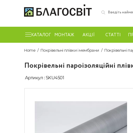
КАТАЛОГ
МОНТАЖ
АКЦІЇ
СТАТТІ
П
Home
Покрівельні плівки і мембрани
Покрівельні па
Покрівельні пароізоляційні плівк
Артикул : SKU4501