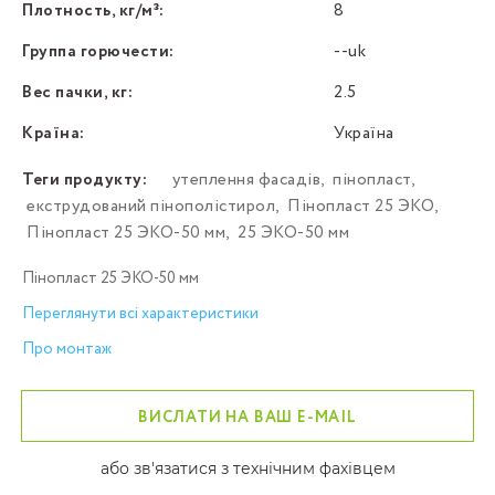
Плотность, кг/м³:
8
Группа горючести:
--uk
Вес пачки, кг:
2.5
Країна:
Україна
Теги продукту:
утеплення фасадів
,
пінопласт
,
екструдований пінополістирол
,
Пінопласт 25 ЭКО
,
Пінопласт 25 ЭКО-50 мм
,
25 ЭКО-50 мм
Пінопласт 25 ЭКО-50 мм
Переглянути всі характеристики
Про монтаж
ВИСЛАТИ НА ВАШ E-MAIL
або зв'язатися з технічним фахівцем