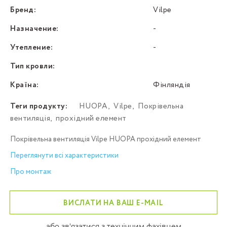
Бренд:
Vilpe
Назначение:
-
Утепление:
-
Тип кровли:
Країна:
Фінляндія
Теги продукту:
HUOPA
,
Vilpe
,
Покрівельна
вентиляція
,
прохідний елемент
Покрівельна вентиляція Vilpe HUOPA прохідний елемент
Переглянути всі характеристики
Про монтаж
ВИСЛАТИ НА ВАШ E-MAIL
або зв'язатися з технічним фахівцем