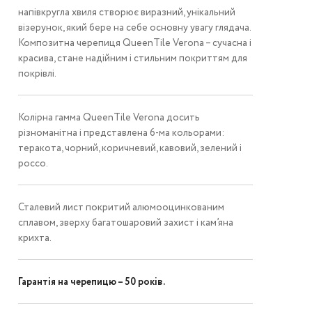
напівкругла хвиля створює виразний, унікальний
візерунок, який бере на себе основну увагу глядача.
Композитна черепиця QueenTile Verona – сучасна і
красива, стане надійним і стильним покриттям для
покрівлі.
Колірна гамма QueenTile Verona досить
різноманітна і представлена ​​6-ма кольорами:
теракота, чорний, коричневий, кавовий, зелений і
россо.
Сталевий лист покритий алюмооцинкованим
сплавом, зверху багатошаровий захист і кам’яна
крихта.
Гарантія на черепицю – 50 років.