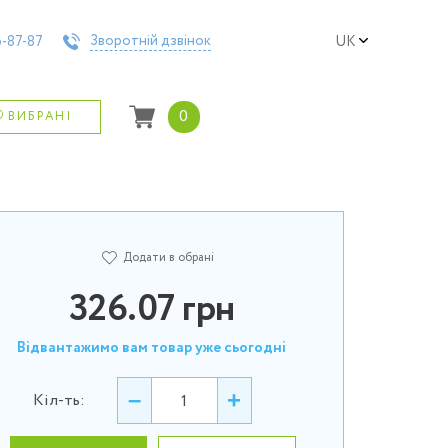
Зворотній дзвінок
-87-87
UK
0
ВИБРАНІ
Додати в обрані
326.07
грн
Відвантажимо вам товар уже сьогодні
–
+
Кіл-ть: