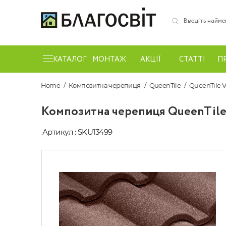
КАТАЛОГ
МОНТАЖ
АКЦІЇ
СТАТТІ
П
Home
Композитна черепиця
QueenTile
QueenTile 
Композитна черепиця QueenTile
Артикул : SKU13499