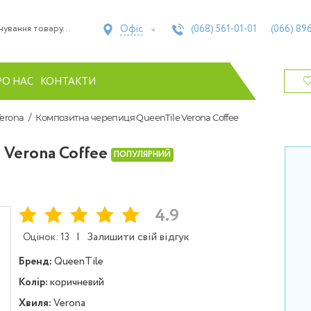
Офіс
(068)
561-01-01
(066)
896
РО НАС
КОНТАКТИ
Verona
Композитна черепиця QueenTile Verona Coffee
 Verona Coffee
ПОПУЛЯРНИЙ
4.9
|
Залишити свій відгук
Оцінок: 13
Бренд:
QueenTile
Колір:
коричневий
Хвиля:
Verona