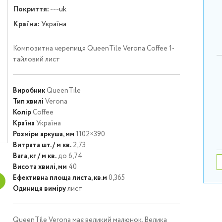
Покриття:
---uk
Країна:
Україна
Композитна черепиця QueenTile Verona Coffee 1-
тайловий лист
Виробник
QueenTile
Тип хвилі
Verona
Колір
Coffee
Країна
Україна
Розміри аркуша, мм
1102×390
Витрата шт. / м кв.
2,73
Вага, кг / м кв.
до 6,74
Висота хвилі, мм
40
Ефективна площа листа, кв.м
0,365
Одиниця виміру
лист
QueenTile Verona має великий малюнок. Велика