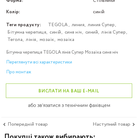
Форма:
Стільники
Колір:
синій
Теги продукту:
TEGOLA
,
линия
,
линия Супер
,
Бітумна черепиця
,
синій
,
синя ніч
,
синий
,
лінія Супер
,
Тегола
,
лінія
,
мозаїк
,
мозаїка
Бітумна черепиця TEGOLA лінія Супер Мозаїка синя ніч
Переглянути всі характеристики
Про монтаж
ВИСЛАТИ НА ВАШ E-MAIL
або зв'язатися з технічним фахівцем
Попередній товар
Наступний товар
Покупці також вибирають: