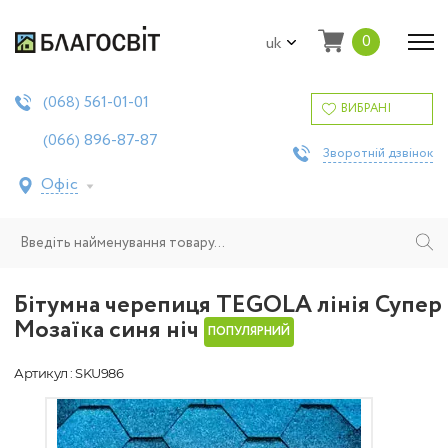
0
uk
561-01-01
(068)
ВИБРАНІ
896-87-87
(066)
Зворотній дзвінок
Офіс
Бітумна черепиця TEGOLA лінія Супер
Мозаїка синя ніч
ПОПУЛЯРНИЙ
Артикул : SKU986