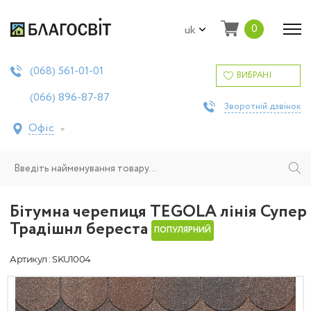
0
uk
561-01-01
(068)
ВИБРАНІ
896-87-87
(066)
Зворотній дзвінок
Офіс
Бітумна черепиця TEGOLA лінія Супер
Традішнл береста
ПОПУЛЯРНИЙ
Артикул : SKU1004