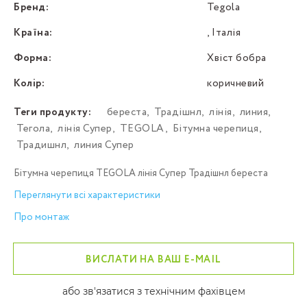
Бренд:
Tegola
Країна:
, Італія
Форма:
Хвіст бобра
Колір:
коричневий
Теги продукту:
береста
,
Традішнл
,
лінія
,
линия
,
Тегола
,
лінія Супер
,
TEGOLA
,
Бітумна черепиця
,
Традишнл
,
линия Супер
Бітумна черепиця TEGOLA лінія Супер Традішнл береста
Переглянути всі характеристики
Про монтаж
ВИСЛАТИ НА ВАШ E-MAIL
або зв'язатися з технічним фахівцем