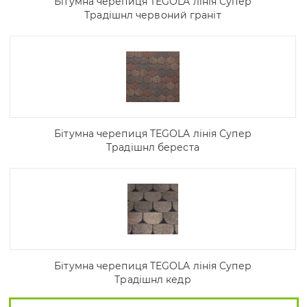
Бітумна черепиця TEGOLA лінія Супер
Традішнл червоний граніт
Бітумна черепиця TEGOLA лінія Супер
Традішнл береста
Бітумна черепиця TEGOLA лінія Супер
Традішнл кедр