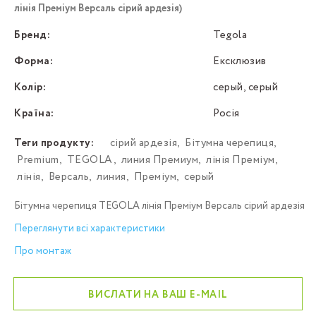
лінія Преміум Версаль сірий ардезія)
Бренд:
Tegola
Форма:
Ексклюзив
Колір:
серый, серый
Країна:
Росія
Теги продукту:
сірий ардезія
,
Бітумна черепиця
,
Premium
,
TEGOLA
,
линия Премиум
,
лінія Преміум
,
лінія
,
Версаль
,
линия
,
Преміум
,
серый
Бітумна черепиця TEGOLA лінія Преміум Версаль сірий ардезія
Переглянути всі характеристики
Про монтаж
ВИСЛАТИ НА ВАШ E-MAIL