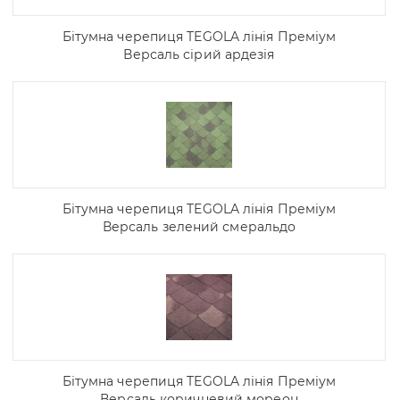
Бітумна черепиця TEGOLA лінія Преміум
Версаль сірий ардезія
Бітумна черепиця TEGOLA лінія Преміум
Версаль зелений смеральдо
Бітумна черепиця TEGOLA лінія Преміум
Версаль коричневий мореон