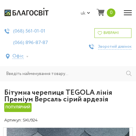
0
uk
561-01-01
(068)
ВИБРАНІ
896-87-87
(066)
Зворотній дзвінок
Офіс
Бітумна черепиця TEGOLA лінія
Преміум Версаль сірий ардезія
ПОПУЛЯРНИЙ
Артикул : SKU924