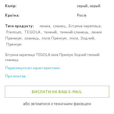
Колір:
серый, серый
Країна:
Росія
Теги продукту:
линия
,
сланец
,
Бітумна черепиця
,
Premium
,
TEGOLA
,
темний
,
темний сланець
,
линия
Премиум
,
сланець
,
лінія Преміум
,
лінія
,
Зодчий
,
Преміум
Бітумна черепиця TEGOLA лінія Преміум Зодчий темний
сланець
Переглянути всі характеристики
Про монтаж
ВИСЛАТИ НА ВАШ E-MAIL
або зв'язатися з технічним фахівцем