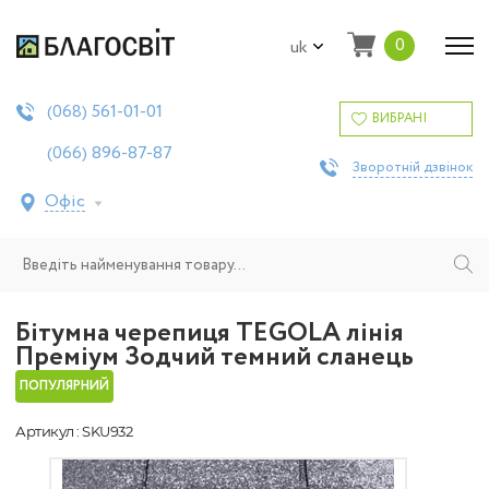
0
uk
561-01-01
(068)
ВИБРАНІ
896-87-87
(066)
Зворотній дзвінок
Офіс
Бітумна черепиця TEGOLA лінія
Преміум Зодчий темний сланець
ПОПУЛЯРНИЙ
Артикул : SKU932