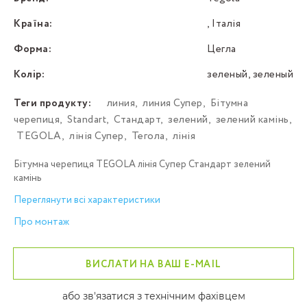
Країна:
, Італія
Форма:
Цегла
Колір:
зеленый, зеленый
Теги продукту:
линия
,
линия Супер
,
Бітумна
черепиця
,
Standart
,
Стандарт
,
зелений
,
зелений камінь
,
TEGOLA
,
лінія Супер
,
Тегола
,
лінія
Бітумна черепиця TEGOLA лінія Супер Стандарт зелений
камінь
Переглянути всі характеристики
Про монтаж
ВИСЛАТИ НА ВАШ E-MAIL
або зв'язатися з технічним фахівцем