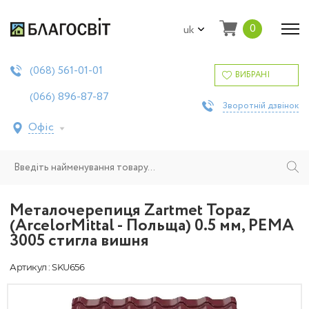
0
uk
561-01-01
(068)
ВИБРАНІ
896-87-87
(066)
Зворотній дзвінок
Офіс
Металочерепиця Zartmet Topaz
(ArcelorMittal - Польща) 0.5 мм, РЕMA
3005 стигла вишня
Артикул : SKU656