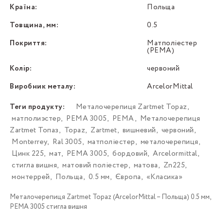
Країна:
Польща
Товщина, мм:
0.5
Покриття:
Матполіестер
(PEMA)
Колір:
червоний
Виробник металу:
ArcelorMittal
Теги продукту:
Металочерепиця Zartmet Topaz
,
матполиэстер
,
РЕMA 3005
,
PEMA
,
Металочерепиця
Zartmet Топаз
,
Topaz
,
Zartmet
,
вишневий
,
червоний
,
Monterrey
,
Ral 3005
,
матполіестер
,
металочерепиця
,
Цинк 225
,
мат
,
РЕМА 3005
,
бордовий
,
Arcelormittal
,
стигла вишня
,
матовий поліестер
,
матова
,
Zn225
,
монтеррей
,
Польща
,
0.5 мм
,
Європа
,
«Класика»
Металочерепиця Zartmet Topaz (ArcelorMittal – Польща) 0.5 мм,
РЕMA 3005 стигла вишня