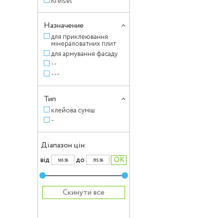
Kreisel
Назначение
для приклеювання
мінераловатних плит
для армування фасаду
--
---
Тип
клейова суміш
-
Діапазон цін:
вiд
до
Скинути все