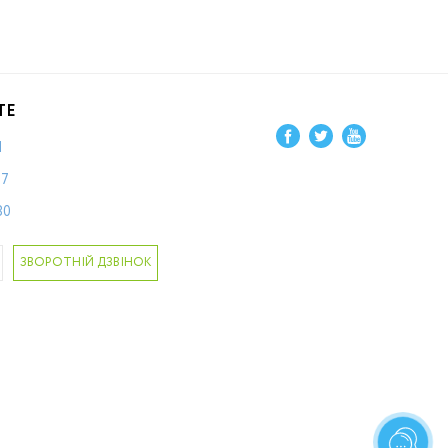
ТЕ
1
87
80