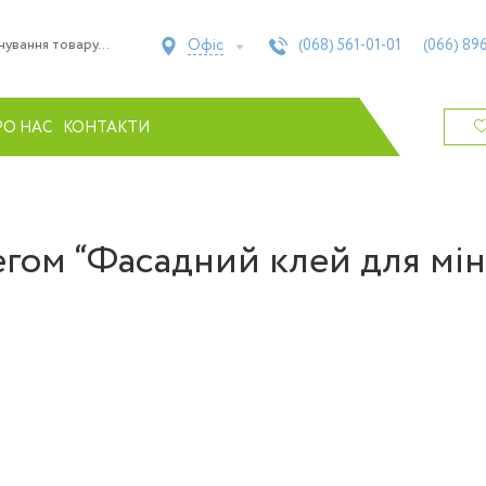
Офіс
(068)
561-01-01
(066)
896
РО НАС
КОНТАКТИ
егом “Фасадний клей для мі