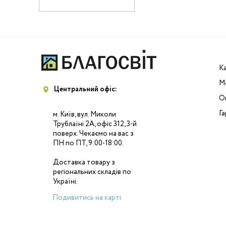
К
М
Центральний офіс:
Оп
Га
м. Київ, вул. Миколи
Трублаїні 2А, офіс 312, 3-й
поверх. Чекаємо на вас з
ПН по ПТ, 9:00-18:00.
Доставка товару з
регіональних складів по
Україні.
Подивитись на карті