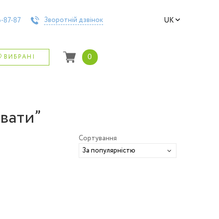
Зворотній дзвінок
-87-87
UK
0
ВИБРАНІ
нвати”
Сортування