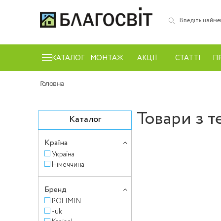
КАТАЛОГ
МОНТАЖ
АКЦІЇ
СТАТТІ
П
Головна
Товари з т
Каталог
Країна
Україна
Німеччина
Бренд
POLIMIN
-uk