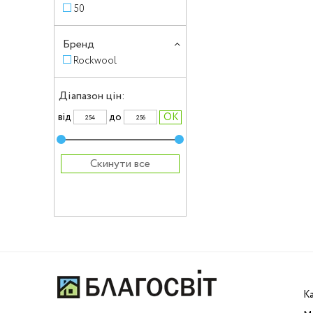
50
Бренд
Rockwool
Діапазон цін:
вiд
до
Скинути все
К