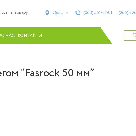
Офіс
(068)
561-01-01
(066)
896
РО НАС
КОНТАКТИ
егом “Fasrock 50 мм”