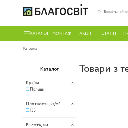
КАТАЛОГ
МОНТАЖ
АКЦІЇ
СТАТТІ
П
Головна
Товари з т
Каталог
Країна
Польща
Плотность, кг/м³
135
Высота, мм