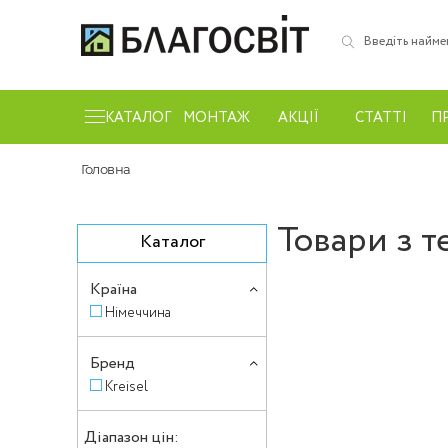
КАТАЛОГ
МОНТАЖ
АКЦІЇ
СТАТТІ
П
Головна
Товари з т
Каталог
Країна
Німеччина
Бренд
Kreisel
Діапазон цін: