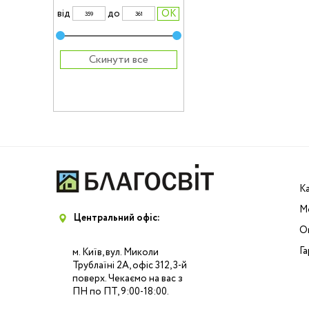
вiд
до
Скинути все
К
М
Центральний офіс:
Оп
Га
м. Київ, вул. Миколи
Трублаїні 2А, офіс 312, 3-й
поверх. Чекаємо на вас з
ПН по ПТ, 9:00-18:00.