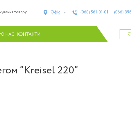
Офіс
(068)
561-01-01
(066)
896
РО НАС
КОНТАКТИ
егом “Kreisel 220”