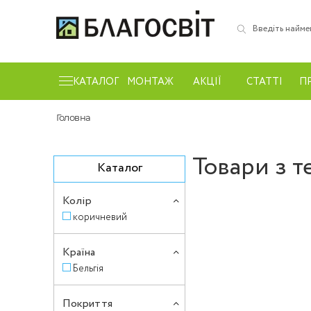
КАТАЛОГ
МОНТАЖ
АКЦІЇ
СТАТТІ
П
Головна
Товари з т
Каталог
Колір
коричневий
Країна
Бельгія
Покриття