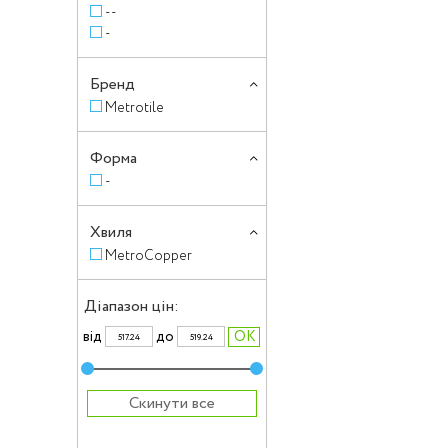
--
-
Бренд
Metrotile
Форма
-
Хвиля
MetroCopper
Діапазон цін:
вiд
до
Скинути все