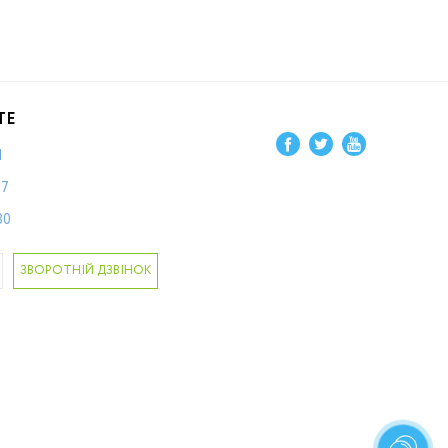
ТЕ
1
87
80