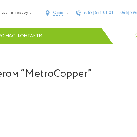
Офіс
(068)
561-01-01
(066)
896
РО НАС
КОНТАКТИ
егом “MetroCopper”