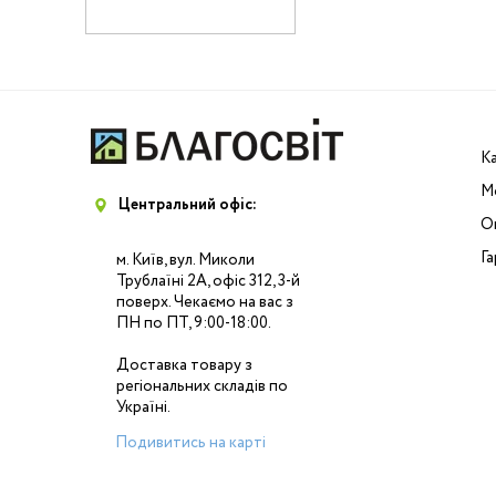
К
М
Центральний офіс:
Оп
Га
м. Київ, вул. Миколи
Трублаїні 2А, офіс 312, 3-й
поверх. Чекаємо на вас з
ПН по ПТ, 9:00-18:00.
Доставка товару з
регіональних складів по
Україні.
Подивитись на карті