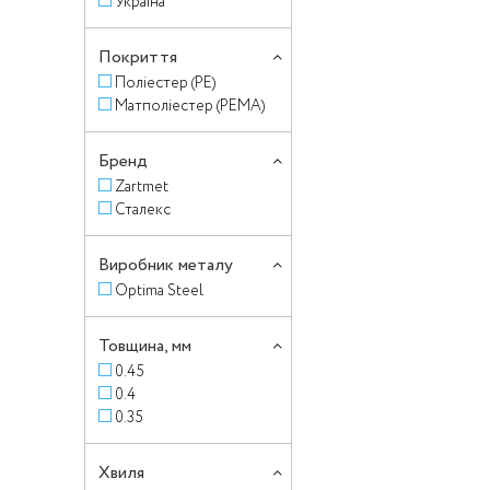
Україна
Покриття
Поліестер (PE)
Матполіестер (PEMA)
Бренд
Zartmet
Сталекс
Виробник металу
Optima Steel
Товщина, мм
0.45
0.4
0.35
Хвиля