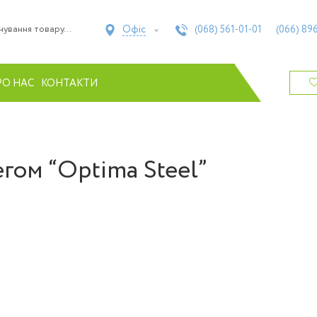
Офіс
(068)
561-01-01
(066)
896
РО НАС
КОНТАКТИ
егом “Optima Steel”