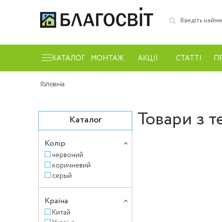
КАТАЛОГ
МОНТАЖ
АКЦІЇ
СТАТТІ
П
Головна
Товари з т
Каталог
Колір
червоний
коричневий
серый
Країна
Китай