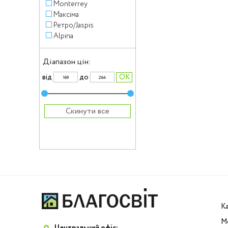
Monterrey
Максіма
Ретро/Jaspis
Alpina
Діапазон цін:
вiд
до
Скинути все
К
М