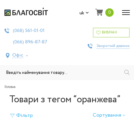
0
uk
561-01-01
(068)
ВИБРАНІ
896-87-87
(066)
Зворотній дзвінок
Офіс
Головна
Товари з тегом “оранжева”
Сортування
Фільтр