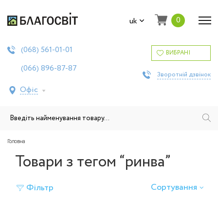
0
uk
561-01-01
(068)
ВИБРАНІ
896-87-87
(066)
Зворотній дзвінок
Офіс
Головна
Товари з тегом “ринва”
Сортування
Фільтр