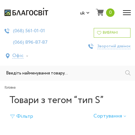
0
uk
561-01-01
(068)
ВИБРАНІ
896-87-87
(066)
Зворотній дзвінок
Офіс
Головна
Товари з тегом “тип S”
Сортування
Фільтр