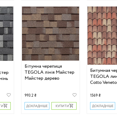
Бітумна черепиця
Битумная че
TEGOLA лінія Майстер
стер
TEGOLA лин
Майстер дерево
мінь
Cotto Veneto
993.2 ₴
1569 ₴
ТИ
КУПИТИ
ДОКЛАДНІШЕ
ДОКЛАДНІШЕ