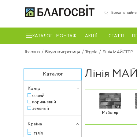
КАТАЛОГ
МОНТАЖ
АКЦІЇ
СТАТТІ
П
Головна
Бітумна черепиця
Tegola
Лінія МАЙСТЕР
Лінія МА
Каталог
Колір
серый
коричневий
зеленый
Майстер
Країна
Італія