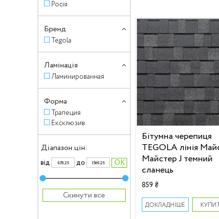
Росія
Бренд
Tegola
Ламінація
Ламинированная
Форма
Трапеция
Ексклюзив
Бітумна черепиця
TEGOLA лінія Май
Діапазон цін:
Майстер J темний
вiд
до
сланець
859 ₴
Скинути все
КУПИ
ДОКЛАДНІШЕ