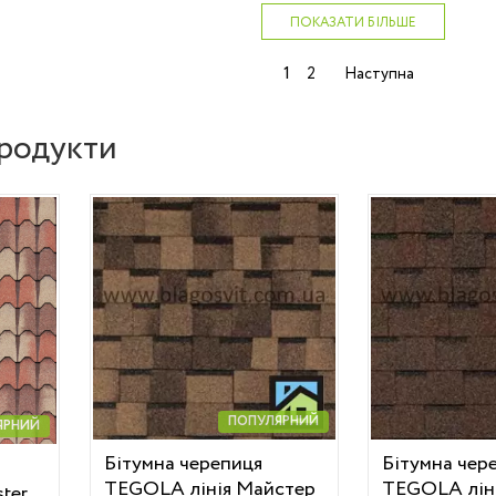
ПОКАЗАТИ БІЛЬШЕ
Навігація
1
2
Наступна
записів
родукти
ПОПУЛЯРНИЙ
ЯРНИЙ
Бітумна черепиця
Бітумна чер
TEGOLA лінія Майстер
TEGOLA лін
ter