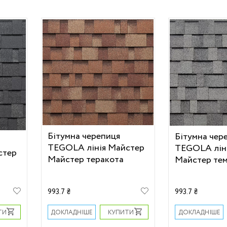
Бітумна черепиця
Бітумна чер
TEGOLA лінія Майстер
TEGOLA лін
стер
Майстер теракота
Майстер тем
993.7 ₴
993.7 ₴
ТИ
КУПИТИ
ДОКЛАДНІШЕ
ДОКЛАДНІШЕ