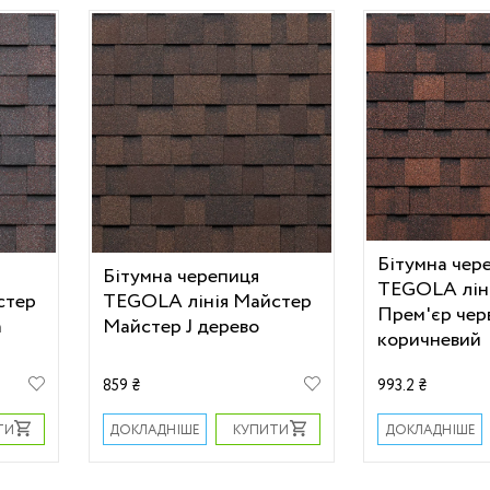
Бітумна чер
Бітумна черепиця
TEGOLA лін
стер
TEGOLA лінія Майстер
Прем'єр чер
а
Майстер J дерево
коричневий
859 ₴
993.2 ₴
ТИ
КУПИТИ
ДОКЛАДНІШЕ
ДОКЛАДНІШЕ