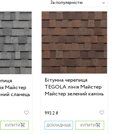
Бітумна черепиця
епиця
TEGOLA лінія Майстер
ія Майстер
Майстер зелений камінь
ний сланець
993.2 ₴
КУПИТИ
КУПИТИ
ДОКЛАДНІШЕ