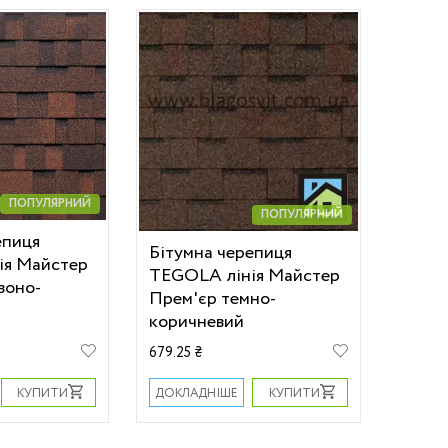
ПОПУЛЯРНИЙ
ПОПУЛЯРНИЙ
епиця
Бітумна черепиця
ія Майстер
TEGOLA лінія Майстер
воно-
Прем'єр темно-
коричневий
679.25 ₴
КУПИТИ
КУПИТИ
ДОКЛАДНІШЕ