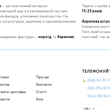
а
— це пластичний матеріал.
Термін служби
а
зовнішній шар в утеплювальній системі
15-25 років
.
ля фасадів, утеплених пінопластом. На
ної штукатурки, акрилова є паронепроникним
Акрилова штук
близькому розт
Пил, який осідає
поширених фактурах –
короїд
та
баранчик
.
помітний, так я
ТЕЛЕФОНУЙ
аталог
Про нас
(068)
561-01-0
онтаж
Контакти
(066)
896-87-
лата і доставка
Статті
(044)
383-84-
рантія
Блог