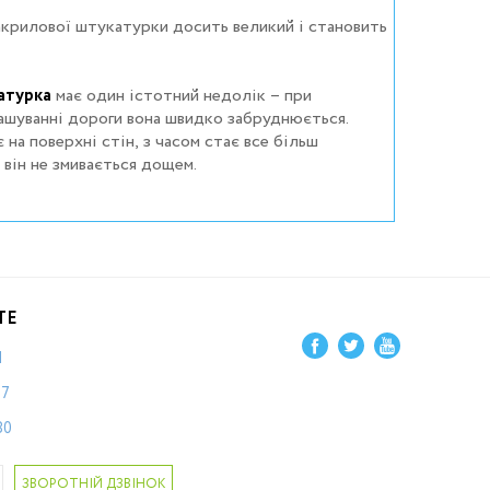
крилової штукатурки досить великий і становить
атурка
має один істотний недолік – при
ашуванні дороги вона швидко забруднюється.
 на поверхні стін, з часом стає все більш
к він не змивається дощем.
ТЕ
1
87
80