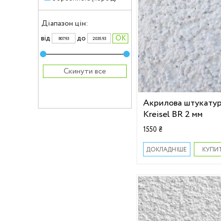
Діапазон цін:
вiд
до
Скинути все
Акрилова штукату
Kreisel BR 2 мм
1550 ₴
КУПИ
ДОКЛАДНІШЕ