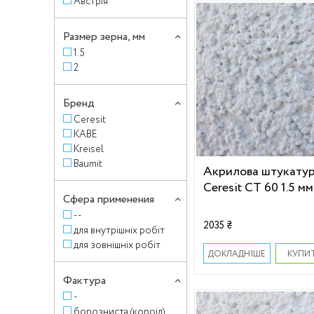
Австрія
Размер зерна, мм
1.5
2
Бренд
Ceresit
KABE
Kreisel
Baumit
Акрилова штукату
Ceresit СТ 60 1.5 мм
Сфера применения
--
2035 ₴
для внутрішніх робіт
для зовнішніх робіт
КУПИ
ДОКЛАДНІШЕ
Фактура
-
борозниста (короїд)