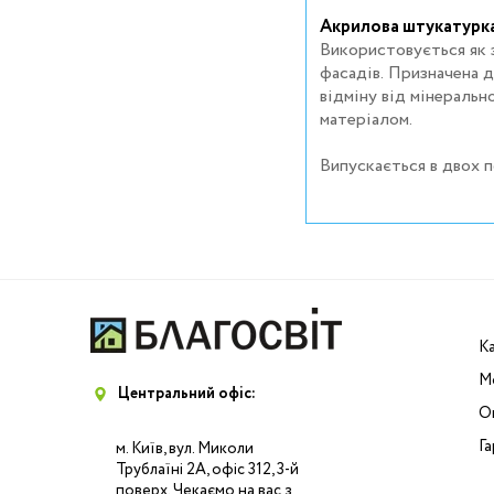
Акрилова штукатурк
Використовується як 
фасадів. Призначена д
відміну від мінераль
матеріалом.
Випускається в двох 
К
М
Центральний офіс:
Оп
Га
м. Київ, вул. Миколи
Трублаїні 2А, офіс 312, 3-й
поверх. Чекаємо на вас з