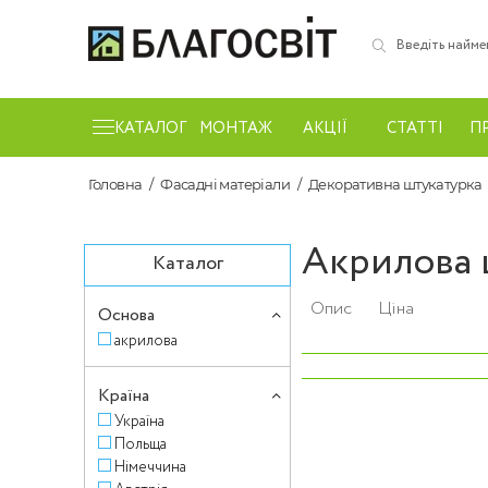
КАТАЛОГ
МОНТАЖ
АКЦІЇ
СТАТТІ
П
Головна
Фасадні матеріали
Декоративна штукатурка
Акрилова 
Каталог
Опис
Ціна
Основа
акрилова
‹
Країна
Україна
Польща
Німеччина