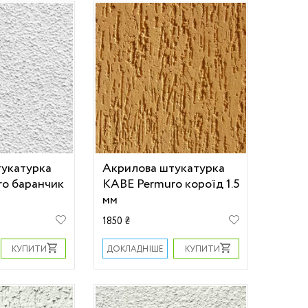
тукатурка
Акрилова штукатурка
o баранчик
KABE Permuro короїд 1.5
мм
1850 ₴
КУПИТИ
КУПИТИ
ДОКЛАДНІШЕ