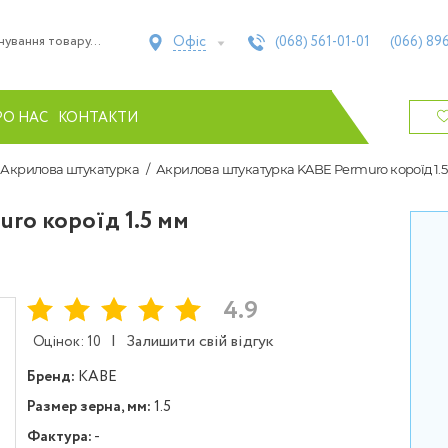
Офіс
(068)
561-01-01
(066)
896
РО НАС
КОНТАКТИ
Акрилова штукатурка
Акрилова штукатурка KABE Permuro короїд 1.
ro короїд 1.5 мм
4.9
|
Залишити свій відгук
Оцінок: 10
Бренд:
KABE
Размер зерна, мм:
1.5
Фактура:
-