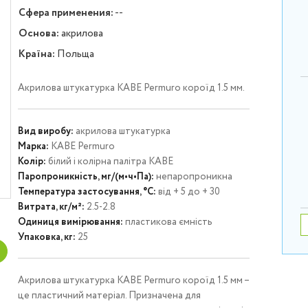
Сфера применения:
--
Основа:
акрилова
Країна:
Польща
Акрилова штукатурка KABE Permuro короїд 1.5 мм.
Вид виробу:
акрилова штукатурка
Марка:
KABE Permuro
Колір:
білий і колірна палітра KABE
Паропроникність, мг/(м•ч•Па):
непаропроникна
Температура застосування, °C:
від + 5 до + 30
Витрата, кг/м²:
2.5-2.8
Одиниця вимірювання:
пластикова ємність
Упаковка, кг:
25
Акрилова штукатурка KABE Permuro короїд 1.5 мм –
це пластичний матеріал. Призначена для