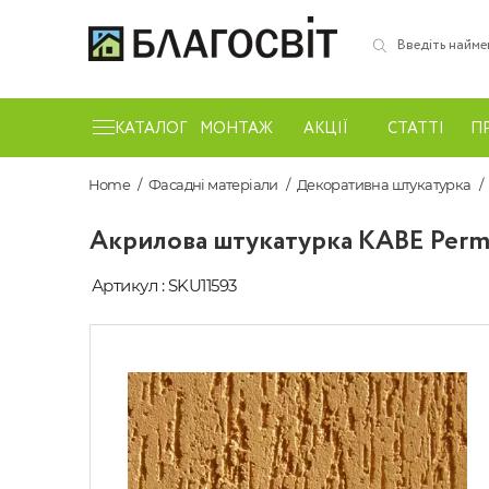
КАТАЛОГ
МОНТАЖ
АКЦІЇ
СТАТТІ
П
Home
Фасадні матеріали
Декоративна штукатурка
Акрилова штукатурка KABE Permu
Артикул : SKU11593