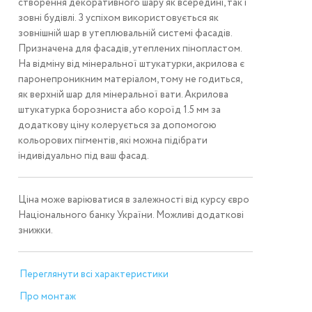
створення декоративного шару як всередині, так і
зовні будівлі. З успіхом використовується як
зовнішній шар в утеплювальній системі фасадів.
Призначена для фасадів, утеплених пінопластом.
На відміну від мінеральної штукатурки, акрилова є
паронепроникним матеріалом, тому не годиться,
як верхній шар для мінеральної вати. Акрилова
штукатурка борозниста або короїд 1.5 мм за
додаткову ціну колерується за допомогою
кольорових пігментів, які можна підібрати
індивідуально під ваш фасад.
Ціна може варіюватися в залежності від курсу євро
Національного банку України. Можливі додаткові
знижки.
Переглянути всі характеристики
Про монтаж