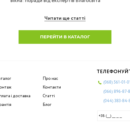
вікна: поради від експертів Благосвіта
Читати ще статті
ПЕРЕЙТИ В КАТАЛОГ
ТЕЛЕФОНУЙ
аталог
Про нас
(068)
561-01-0
онтаж
Контакти
(066)
896-87-
лата і доставка
Статті
(044)
383-84-
рантія
Блог