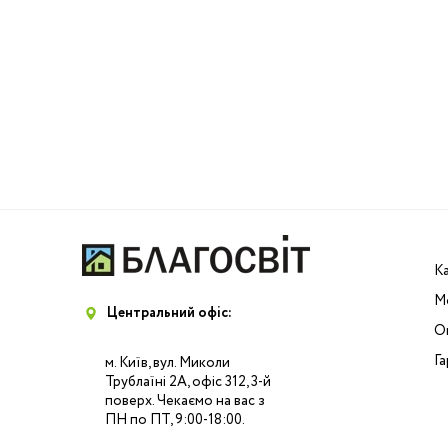
К
М
Центральний офіс:
Оп
Га
м. Київ, вул. Миколи
Трублаїні 2А, офіс 312, 3-й
поверх. Чекаємо на вас з
ПН по ПТ, 9:00-18:00.