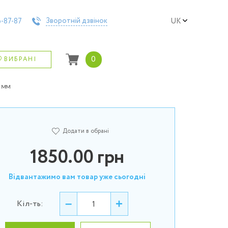
Зворотній дзвінок
-87-87
UK
0
ВИБРАНІ
5 мм
Додати в обрані
1850.00
грн
Відвантажимо вам товар уже сьогодні
–
+
Кіл-ть: