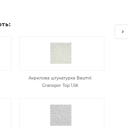
ють:
Акрилова штукатурка Baumit
Granopor Top 1.5K