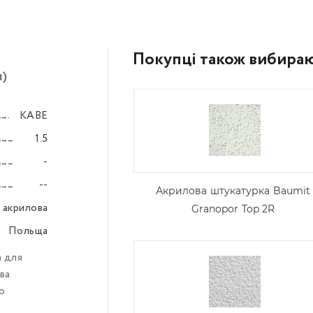
Покупці також вибира
м)
KABE
–––
1.5
–––
-
–––
--
–––
Акрилова штукатурка Baumit
акрилова
–––
Granopor Top 2R
Польща
–––
 для
ва
o