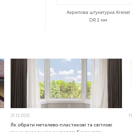
Акрилова штукатурка Kreisel
DR 2 мм
21.12.2025
1
Як обрати металево-пластикові та світлові