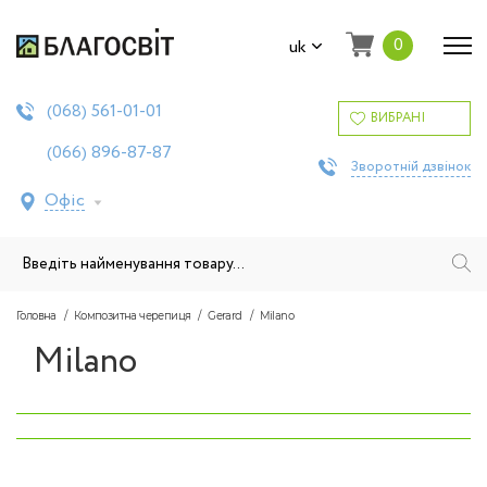
0
uk
561-01-01
(068)
ВИБРАНІ
896-87-87
(066)
Зворотній дзвінок
Офіс
Головна
Композитна черепиця
Gerard
Milano
Milano
‹
›