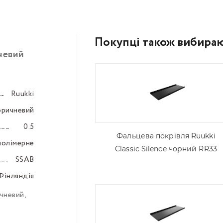
Покупці також вибира
невий
Ruukki
–––
оричневий
–––
0.5
–––
Фальцева покрівля Ruukki
полімерне
–––
Classic Silence чорний RR33
SSAB
–––
Фінляндія
–––
чневий
,