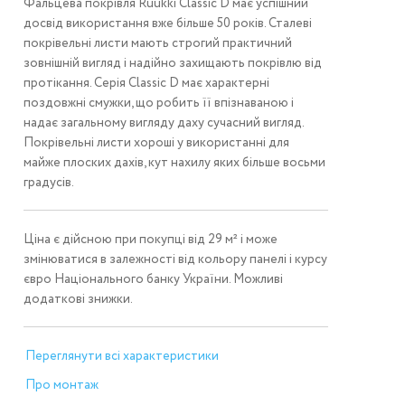
Фальцева покрівля Ruukki Classic D має успішний
досвід використання вже більше 50 років. Сталеві
покрівельні листи мають строгий практичний
зовнішній вигляд і надійно захищають покрівлю від
протікання. Серія Classic D має характерні
поздовжні смужки, що робить її впізнаваною і
надає загальному вигляду даху сучасний вигляд.
Покрівельні листи хороші у використанні для
майже плоских дахів, кут нахилу яких більше восьми
градусів.
Ціна є дійсною при покупці від 29 м² і може
змінюватися в залежності від кольору панелі і курсу
євро Національного банку України. Можливі
додаткові знижки.
Переглянути всі характеристики
Про монтаж