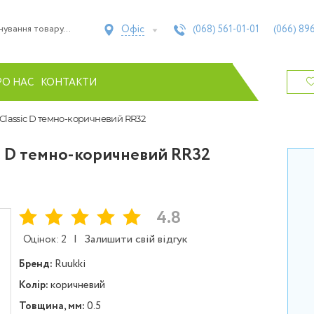
Офіс
(068)
561-01-01
(066)
896
РО НАС
КОНТАКТИ
Classic D темно-коричневий RR32
ic D темно-коричневий RR32
4.8
|
Залишити свій відгук
Оцінок: 2
Бренд:
Ruukki
Колір:
коричневий
Товщина, мм:
0.5