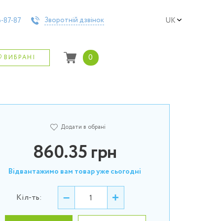
Зворотній дзвінок
-87-87
UK
0
ВИБРАНІ
Додати в обрані
860.35
грн
Відвантажимо вам товар уже сьогодні
–
+
Кіл-ть: