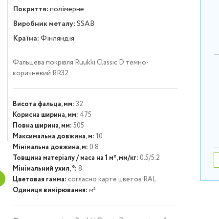
Покриття:
полімерне
Виробник металу:
SSAB
Країна:
Фінляндія
Фальцева покрівля Ruukki Classic D темно-
коричневий RR32.
Висота фальца, мм:
32
Корисна ширина, мм:
475
Повна ширина, мм:
505
Максимальна довжина, м:
10
Мінімальна довжина, м:
0.8
Товщина матеріалу / маса на 1 м², мм/кг:
0.5/5.2
Мінімальний ухил, °:
8
Цветовая гамма:
согласно карте цветов RAL
Одиниця вимірювання:
м²