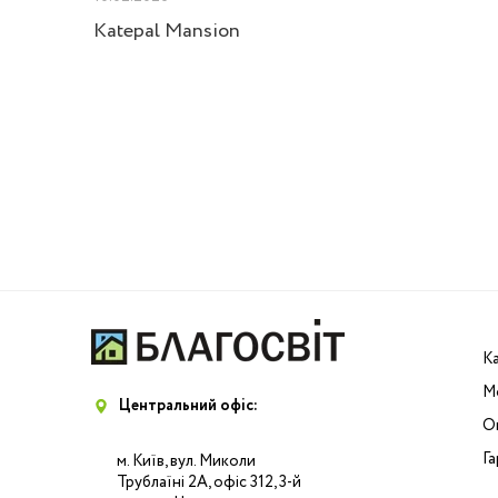
Velux
Katepal Mansion
К
М
Центральний офіс:
Оп
Га
м. Київ, вул. Миколи
Трублаїні 2А, офіс 312, 3-й