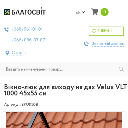
0
uk
561-01-01
(068)
ВИБРАНІ
896-87-87
(066)
Зворотній дзвінок
Офіс
Вікно-люк для виходу на дах Velux VLT
1000 45x55 см
Артикул : SKU11208