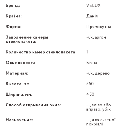
Бренд:
VELUX
Країна:
Данія
Форма:
Прямокутна
Заполнение камеры
-uk, аргон
стеклопакета:
Количество камер стеклопакета:
1
Ось поворота:
Бічна
Материал:
-uk, дерево
Высота, мм:
550
Ширина, мм:
450
Способ открывания окна:
--, вліво або
вправо, убік
Назначение:
--, для скатної
покрівлі