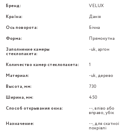
Бренд:
VELUX
Країна:
Данія
Ось поворота:
Бічна
Форма:
Прямокутна
Заполнение камеры
-uk, аргон
стеклопакета:
Количество камер стеклопакета:
1
Материал:
-uk, дерево
Высота, мм:
730
Ширина, мм:
450
Способ открывания окна:
--, вліво або
вправо, убік
Назначение:
--, для скатної
покрівлі