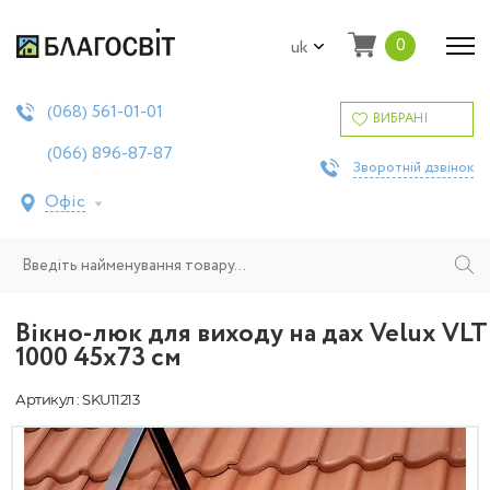
0
uk
561-01-01
(068)
ВИБРАНІ
896-87-87
(066)
Зворотній дзвінок
Офіс
Вікно-люк для виходу на дах Velux VLT
1000 45x73 см
Артикул : SKU11213