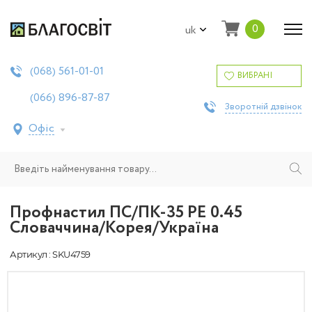
0
uk
561-01-01
(068)
ВИБРАНІ
896-87-87
(066)
Зворотній дзвінок
Офіс
Профнастил ПС/ПК-35 PE 0.45
Словаччина/Корея/Україна
Артикул : SKU4759