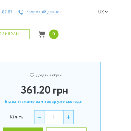
Зворотній дзвінок
-87-87
UK
0
ВИБРАНІ
Додати в обрані
361.20
грн
Відвантажимо вам товар уже сьогодні
–
+
Кіл-ть: