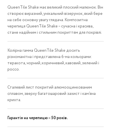
QueenTile Shake має великий плоский малюнок. Він
створює виразний, унікальний візерунок, який бере
на себе основну увагу глядача. Композитна
черепиця QueenTile Shake – сучасна і красива,
стане надійним і стильним покриттям для покрівлі.
Колірна гамма QueenTile Shake досить
різноманітна і представлена ​​6-ма кольорами:
теракота, чорний, коричневий, кавовий, зелений і
россо.
Сталевий лист покритий алюмооцинкованим
сплавом, зверху багатошаровий захист і кам’яна
крихта.
Гарантія на черепицю – 50 років.