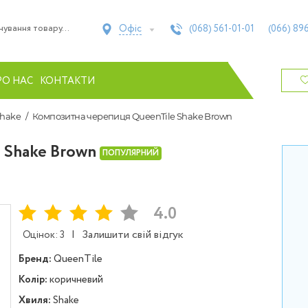
Офіс
(068)
561-01-01
(066)
896
РО НАС
КОНТАКТИ
Shake
Композитна черепиця QueenTile Shake Brown
 Shake Brown
ПОПУЛЯРНИЙ
4.0
|
Залишити свій відгук
Оцінок: 3
Бренд:
QueenTile
Колір:
коричневий
Хвиля:
Shake