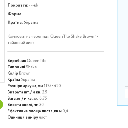
Покриття:
---uk
Форма:
--
Країна:
Україна
Композитна черепиця QueenTile Shake Brown 1-
тайловий лист
Виробник
QueenTile
Тип хвилі
Shake
Колір
Brown
Країна
Україна
Розміри аркуша, мм
1175×420
Витрата шт. / м кв.
2,5
Вага, кг / м кв.
до 6,75
Висота хвилі, мм
30
Ефективна площа листа, кв.м
0,4
Одиниця виміру
лист