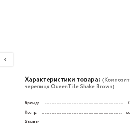
Характеристики товара:
(Композит
черепиця QueenTile Shake Brown)
Бренд:
––––––––––––––––––––––––––––––––––––––––––
Колір:
к
––––––––––––––––––––––––––––––––––––––––––
Хвиля:
––––––––––––––––––––––––––––––––––––––––––