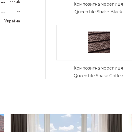
---uk
–––
Композитна черепиця
--
–––
QueenTile Shake Black
Україна
–––
Композитна черепиця
QueenTile Shake Coffee