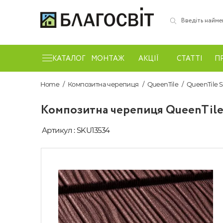
КАТАЛОГ
МОНТАЖ
АКЦІЇ
СТАТТІ
П
Home
Композитна черепиця
QueenTile
QueenTile 
Композитна черепиця QueenTile
Артикул : SKU13534