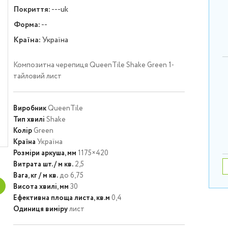
Покриття:
---uk
Форма:
--
Країна:
Україна
Композитна черепиця QueenTile Shake Green 1-
тайловий лист
Виробник
QueenTile
Тип хвилі
Shake
Колір
Green
Країна
Україна
Розміри аркуша, мм
1175×420
Витрата шт. / м кв.
2,5
Вага, кг / м кв.
до 6,75
Висота хвилі, мм
30
Ефективна площа листа, кв.м
0,4
Одиниця виміру
лист