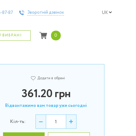
Зворотній дзвінок
-87-87
UK
0
ВИБРАНІ
Додати в обрані
361.20
грн
Відвантажимо вам товар уже сьогодні
–
+
Кіл-ть: