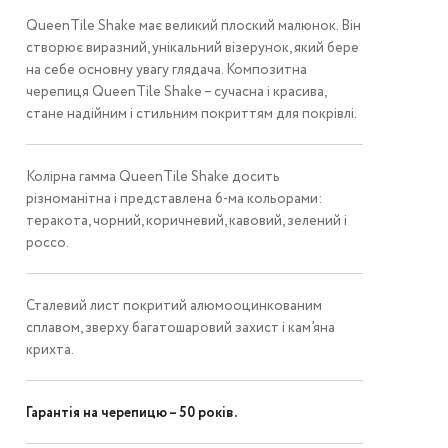
QueenTile Shake має великий плоский малюнок. Він
створює виразний, унікальний візерунок, який бере
на себе основну увагу глядача. Композитна
черепиця QueenTile Shake – сучасна і красива,
стане надійним і стильним покриттям для покрівлі.
Колірна гамма QueenTile Shake досить
різноманітна і представлена ​​6-ма кольорами:
теракота, чорний, коричневий, кавовий, зелений і
россо.
Сталевий лист покритий алюмооцинкованим
сплавом, зверху багатошаровий захист і кам’яна
крихта.
Гарантія на черепицю – 50 років.