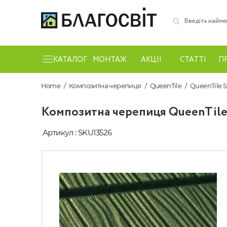
КАТАЛОГ
МОНТАЖ
АКЦІЇ
СТАТТІ
П
Home
Композитна черепиця
QueenTile
QueenTile 
Композитна черепиця QueenTile
Артикул : SKU13526