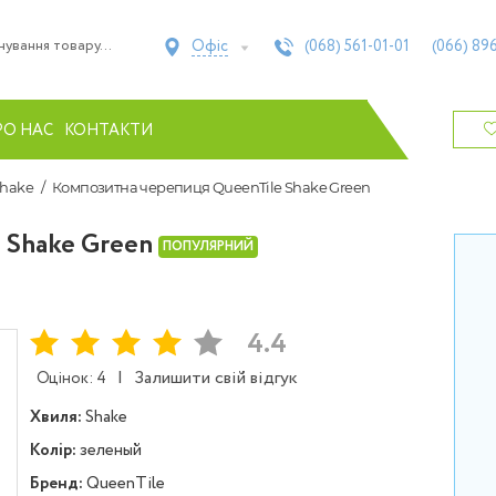
Офіс
(068)
561-01-01
(066)
896
РО НАС
КОНТАКТИ
Shake
Композитна черепиця QueenTile Shake Green
 Shake Green
ПОПУЛЯРНИЙ
4.4
|
Залишити свій відгук
Оцінок: 4
Хвиля:
Shake
Колір:
зеленый
Бренд:
QueenTile