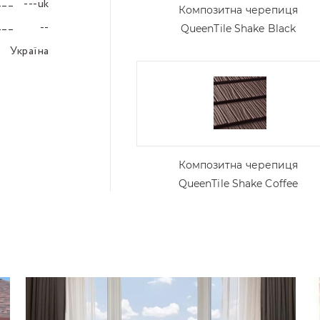
---uk
–––
Композитна черепиця
--
–––
QueenTile Shake Black
Україна
–––
Композитна черепиця
QueenTile Shake Coffee