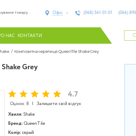
Офіс
(068)
561-01-01
(066)
896
РО НАС
КОНТАКТИ
Shake
Композитна черепиця QueenTile Shake Grey
 Shake Grey
4.7
|
Залишити свій відгук
Оцінок: 8
Хвиля:
Shake
Бренд:
QueenTile
Колір:
серый