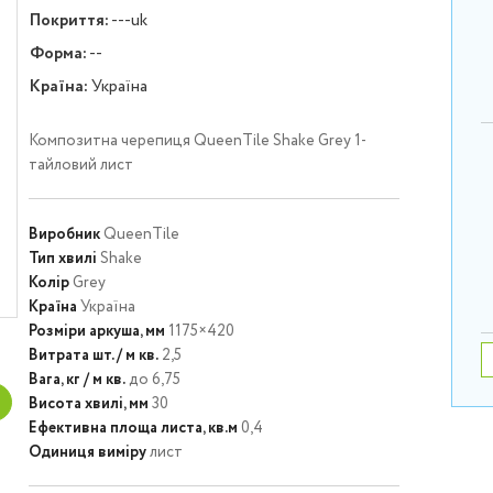
Покриття:
---uk
Форма:
--
Країна:
Україна
Композитна черепиця QueenTile Shake Grey 1-
тайловий лист
Виробник
QueenTile
Тип хвилі
Shake
Колір
Grey
Країна
Україна
Розміри аркуша, мм
1175×420
Витрата шт. / м кв.
2,5
Вага, кг / м кв.
до 6,75
Висота хвилі, мм
30
Ефективна площа листа, кв.м
0,4
Одиниця виміру
лист