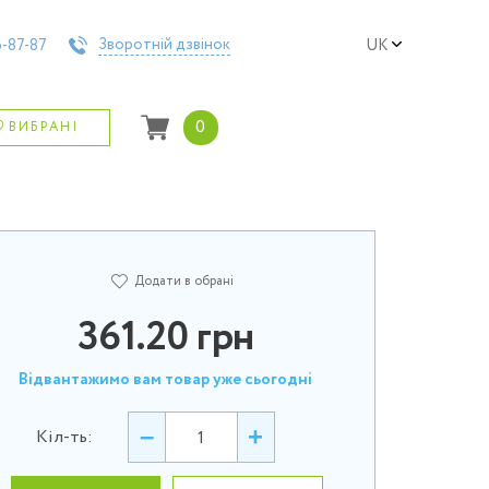
Зворотній дзвінок
-87-87
UK
0
ВИБРАНІ
Додати в обрані
361.20
грн
Відвантажимо вам товар уже сьогодні
–
+
Кіл-ть: