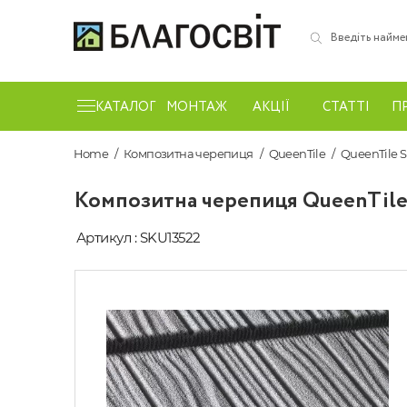
КАТАЛОГ
МОНТАЖ
АКЦІЇ
СТАТТІ
П
Home
Композитна черепиця
QueenTile
QueenTile 
Композитна черепиця QueenTile
Артикул : SKU13522