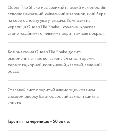
QueenTile Shake має великий плоский малюнок. Він
створює виразний, унікальний візерунок, який бере
на себе основну увагу глядача. Композитна
черепиця QueenTile Shake – сучасна і красива,
стане надійним і стильним покриттям для покрівлі.
Колірна гамма QueenTile Shake досить
різноманітна і представлена ​​6-ма кольорами:
теракота, чорний, коричневий, кавовий, зелений і
россо.
Сталевий лист покритий алюмооцинкованим
сплавом, зверху багатошаровий захист і кам’яна
крихта.
Гарантія на черепицю – 50 років.